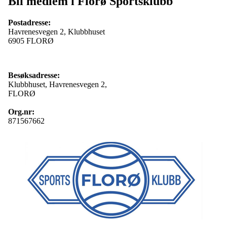
Bli medlem i Florø Sportsklubb
Postadresse:
Havrenesvegen 2, Klubbhuset
6905 FLORØ
Besøksadresse:
Klubbhuset, Havrenesvegen 2,
FLORØ
Org.nr:
871567662