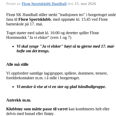
Postet av
Florø Sportsklubb Handball
den
15. mai 2026
Florø SK Handball stiller sterkt "tradisjonen tro" i borgertoget unde
fana til
Florø Sportsklubb
, med oppmøte kl. 15:45 ved Florø
barneskole på 17. mai.
Toget starter med salutt kl. 16:00 og deretter spiller Florø
Hornmusikk "Ja vi elsker" (vers 1 og 7)
Vi skal synge "Ja vi elsker"
høyt
så ta gjerne med 17. mai-
hefte om det trengs.
Alle må stille
Vi oppfordrer samtlige lag/grupper, spillere, dommere, trenere,
foreldrekontakter m.m. i å stille i borgertoget.
Vi ønsker å vise at vi en stor og glad håndballgruppe.
Antrekk m.m.
Klubbtøy som måtte passe til været
kan kombineres helt eller
delvis med bunad eller fintøy.