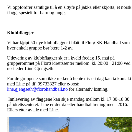
Vi oppfordrer samtlige til å en sløyfe på jakka eller skjorta, et norsk
flagg, spesielt for barn og unge,
Klubbflagger
Vi har kjøpt 50 nye klubbflagger i blått til Florø SK Handball som
hver enkelt gruppe bør bære 1-2 av.
Utlevering av klubbflagger skjer i kveld fredag 15. mai på
grupperommet på Florø idrettssenter mellom kl. 20:00 - 21:00 ved
nestleder Line Gjengseth.
For de gruppene som ikke rekker å hente disse i dag kan ta kontakt
med Line på tlf: 99733327 eller e-post:
line.gjengseth@florohandball.no
for alternativ løsning.
Innlevering av flaggene kan skje mandag mellom kl. 17.30-18.30
på idrettssenteret. Line er der da etter håndballtrening med J2016.
Ellers etter avtale med Line.