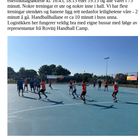
ettermiddagsøktene kl. 16:45, 18:15 eller 19:15 og alle varer i 75
minutt. Nokre treningar er ute og nokre inne i hall. Vi har flest
treningar utendørs og banene ligg rett nedanfor leilighetene våre - 2
minutt å gå. Handballhallane er ca 10 minutt i buss unna.
Logistikken her fungerer veldig bra med eigne bussar med følge av
representantar frå Rovinj Handball Camp.