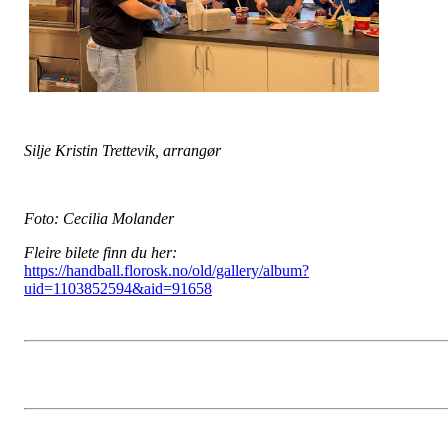
Silje Kristin Trettevik, arrangør
Foto: Cecilia Molander
Fleire bilete finn du her:
https://handball.florosk.no/old/gallery/album?
uid=1103852594&aid=91658