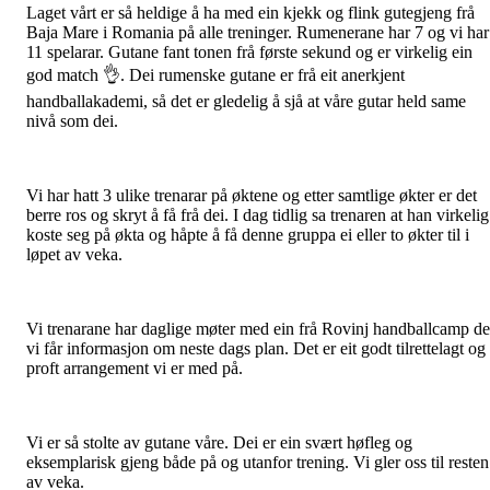
Laget vårt er så heldige å ha med ein kjekk og flink gutegjeng frå
Baja Mare i Romania på alle treninger. Rumenerane har 7 og vi har
11 spelarar. Gutane fant tonen frå første sekund og er virkelig ein
god match 👌. Dei rumenske gutane er frå eit anerkjent
handballakademi, så det er gledelig å sjå at våre gutar held same
nivå som dei.
Vi har hatt 3 ulike trenarar på øktene og etter samtlige økter er det
berre ros og skryt å få frå dei. I dag tidlig sa trenaren at han virkelig
koste seg på økta og håpte å få denne gruppa ei eller to økter til i
løpet av veka.
Vi trenarane har daglige møter med ein frå Rovinj handballcamp de
vi får informasjon om neste dags plan. Det er eit godt tilrettelagt og
proft arrangement vi er med på.
Vi er så stolte av gutane våre. Dei er ein svært høfleg og
eksemplarisk gjeng både på og utanfor trening. Vi gler oss til resten
av veka.