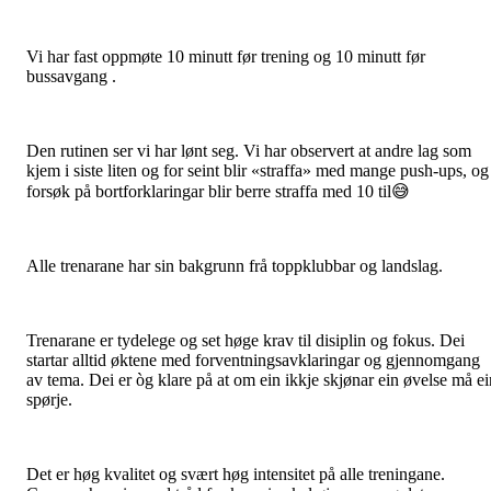
Vi har fast oppmøte 10 minutt før trening og 10 minutt før
bussavgang .
Den rutinen ser vi har lønt seg. Vi har observert at andre lag som
kjem i siste liten og for seint blir «straffa» med mange push-ups, og
forsøk på bortforklaringar blir berre straffa med 10 til😅
Alle trenarane har sin bakgrunn frå toppklubbar og landslag.
Trenarane er tydelege og set høge krav til disiplin og fokus. Dei
startar alltid øktene med forventningsavklaringar og gjennomgang
av tema. Dei er òg klare på at om ein ikkje skjønar ein øvelse må ei
spørje.
Det er høg kvalitet og svært høg intensitet på alle treningane.