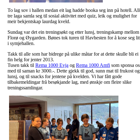
To lag sov i hallen medan eit lag hadde booka seg inn på hotell. All
tre laga samla seg til sosial aktivitet med quiz, leik og mulighet for
meir bekjentskap laurdag kveld.
Sundag var det ein treningsøkt og etter lunsj, treningskamp mellom
Florø og Øygarden. Bønes tok turen til Havhesten for å kose seg lit
i symjehallen.
Takk til alle som har bidrege på ulike måtar for at dette skulle bli ei
fin helg for jenter 2013.
Tusen takk til
Rema 1000 Evja
og
Rema 1000 Amfi
som sponsa os
med til saman kr 3000.-. Dette gjekk til god, sunn mat til frukost og
lunsj, og til snacks for jentene på kvelden. Vi har fått gode
tilbakemeldingar frå besøkjande lag, med ønskje om fleire slike
treningssamlingar.