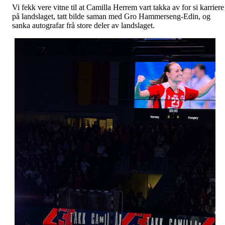
Vi fekk vere vitne til at Camilla Herrem vart takka av for si karriere
på landslaget, tatt bilde saman med Gro Hammerseng-Edin, og
sanka autografar frå store deler av landslaget.