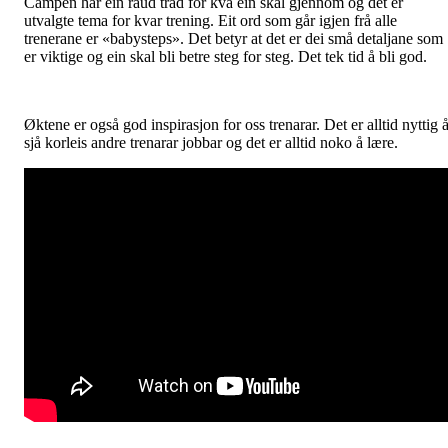
Campen har ein raud tråd for kva ein skal gjennom og det er
utvalgte tema for kvar trening. Eit ord som går igjen frå alle
trenerane er «babysteps». Det betyr at det er dei små detaljane som
er viktige og ein skal bli betre steg for steg. Det tek tid å bli god.
Øktene er også god inspirasjon for oss trenarar. Det er alltid nyttig 
sjå korleis andre trenarar jobbar og det er alltid noko å lære.