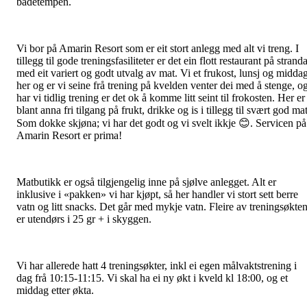
badetempen.
Vi bor på Amarin Resort som er eit stort anlegg med alt vi treng. I
tillegg til gode treningsfasiliteter er det ein flott restaurant på strand
med eit variert og godt utvalg av mat. Vi et frukost, lunsj og midda
her og er vi seine frå trening på kvelden venter dei med å stenge, o
har vi tidlig trening er det ok å komme litt seint til frokosten. Her er
blant anna fri tilgang på frukt, drikke og is i tillegg til svært god mat
Som dokke skjøna; vi har det godt og vi svelt ikkje 😊. Servicen på
Amarin Resort er prima!
Matbutikk er også tilgjengelig inne på sjølve anlegget. Alt er
inklusive i «pakken» vi har kjøpt, så her handler vi stort sett berre
vatn og litt snacks. Det går med mykje vatn. Fleire av treningsøkte
er utendørs i 25 gr + i skyggen.
Vi har allerede hatt 4 treningsøkter, inkl ei egen målvaktstrening i
dag frå 10:15-11:15. Vi skal ha ei ny økt i kveld kl 18:00, og et
middag etter økta.