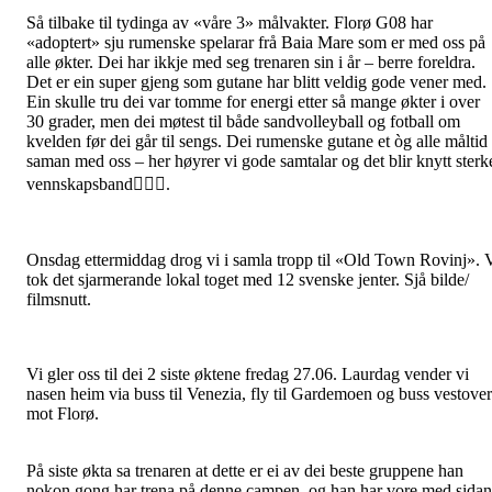
Så tilbake til tydinga av «våre 3» målvakter. Florø G08 har
«adoptert» sju rumenske spelarar frå Baia Mare som er med oss på
alle økter. Dei har ikkje med seg trenaren sin i år – berre foreldra.
Det er ein super gjeng som gutane har blitt veldig gode vener med.
Ein skulle tru dei var tomme for energi etter så mange økter i over
30 grader, men dei møtest til både sandvolleyball og fotball om
kvelden før dei går til sengs. Dei rumenske gutane et òg alle måltid
saman med oss – her høyrer vi gode samtalar og det blir knytt sterk
vennskapsband🤾🏻‍♂️.
Onsdag ettermiddag drog vi i samla tropp til «Old Town Rovinj». 
tok det sjarmerande lokal toget med 12 svenske jenter. Sjå bilde/
filmsnutt.
Vi gler oss til dei 2 siste øktene fredag 27.06. Laurdag vender vi
nasen heim via buss til Venezia, fly til Gardemoen og buss vestover
mot Florø.
På siste økta sa trenaren at dette er ei av dei beste gruppene han
nokon gong har trena på denne campen, og han har vore med sidan