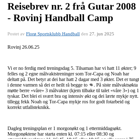
Reisebrev nr. 2 frå Gutar 2008
- Rovinj Handball Camp
Postet av
Florø Sportsklubb Handball
den
27. jun 2025
Rovinj 26.06.25
Vi er no ferdig med treningsdag 5. Tilsaman har vi hatt 11 økter; 9
felles og 2 egne målvaktstreninger som Tor-Capa og Noah har
deltatt på. Det betyr at dei har hatt 2 dagar med 3 økter. Det er tung
i denne varmen så dei er heilt rå begge to 👊. På siste målvaktsøkta
møtte berre «våre» 3 målvakter (kjem tilbake til talet «våre 3») og 1
tyskar. Det blei ei svært bra og intensiv økt og dei lærte mykje nytt.
tillegg fekk Noah og Tor-Capa mykje ros for godt fotarbeid og
korrekt utfallsteknikk.
Dagleg treningsplan er 1 morgonøkt og 1 ettermiddagsøkt.
Morgonøktene har starta enten kl. 07:15 eller 08:30 og