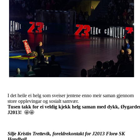
I det heile ei helg som sveiser jentene enno meir saman gjennom
store opplevingar og sosialt samvær.
Tusen takk for ei veldig kjekk helg saman med dykk, Øygarde
J2013!
🤩🤩
Silje Kristin Trettevik, foreldrekontakt for J2013 Florø SK
Handball