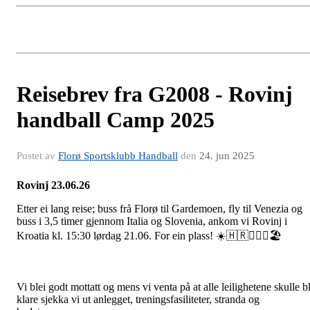
Reisebrev fra G2008 - Rovinj
handball Camp 2025
Postet av
Florø Sportsklubb Handball
den
24. jun 2025
Rovinj 23.06.26
Etter ei lang reise; buss frå Florø til Gardemoen, fly til Venezia og
buss i 3,5 timer gjennom Italia og Slovenia, ankom vi Rovinj i
Kroatia kl. 15:30 lørdag 21.06. For ein plass! ☀️🇭🇷🤾🏻‍♂️🏖️
Vi blei godt mottatt og mens vi venta på at alle leilighetene skulle bl
klare sjekka vi ut anlegget, treningsfasiliteter, stranda og