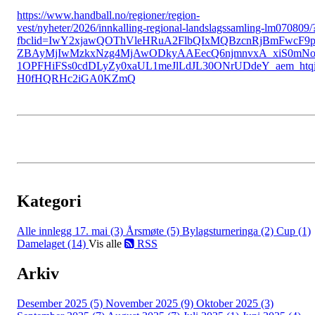
https://www.handball.no/regioner/region-
vest/nyheter/2026/innkalling-regional-landslagssamling-lm070809/
fbclid=IwY2xjawQOThVleHRuA2FlbQIxMQBzcnRjBmFwcF9
ZBAyMjIwMzkxNzg4MjAwODkyAAEecQ6njmnvxA_xiS0mN
1OPFHiFSs0cdDLyZy0xaUL1meJlLdJL30ONrUDdeY_aem_htqi
H0fHQRHc2iGA0KZmQ
Kategori
Alle innlegg
17. mai (3)
Årsmøte (5)
Bylagsturneringa (2)
Cup (1)
Damelaget (14)
Vis alle
RSS
Arkiv
Desember 2025 (5)
November 2025 (9)
Oktober 2025 (3)