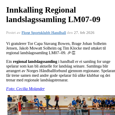
Innkalling Regional
landslagssamling LM07-09
Postet av
Florø Sportsklubb Handball
den
27. feb 2026
Vi gratulerer Tor Capa Stavang Bowen, Brage Johan Solheim
Jensen, Jakob Mowatt Solheim og Tim Klocke med uttaket til
regional landslagssamling LM07–09. 🎉👏
Ein
regional landslagssamling
i handball er ei samling for unge
spelarar som kan bli aktuelle for landslag seinare. Samlinga blir
arrangert av Norges Håndballforbund gjennom regionane. Spelara
får trene samen med andre gode spelarar frå ulike klubbar og dei
trenar med regionale landslagstrenarar.
Foto: Cecilia Molander