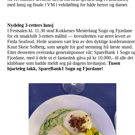
med lunsj og finale i VM i vektløfting for både herrer og damer.
Nydeleg 3-retters lunsj
I Festsalen kl. 11.30 stod Kokkenes Mesterlaug Sogn og Fjordane
for eit smakfullt 3-retters måltid — hovudretten var ørret levert av
Firda Seafood. Heile seansen vart leia av den dyktige konferansier
Knut Skeie Solberg, som sørgde for god stemning frå første stund.
Etter desserten overraska generalsponsor vår; SpareBank 1 Sogn o
Fjordane, med å dele ut ei fantastisk gåva på kr 10.000,- til alle dei
klubbane som hadde meldt seg på dagens invitasjon.
Tusen
hjarteleg takk, SpareBank1 Sogn og Fjordane!