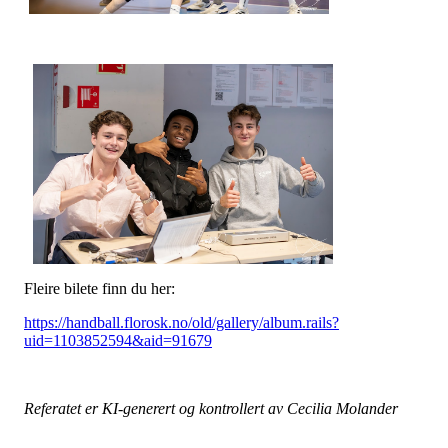
Fleire bilete finn du her:
https://handball.florosk.no/old/gallery/album.rails?
uid=1103852594&aid=91679
Referatet er KI-generert og kontrollert av Cecilia Molander