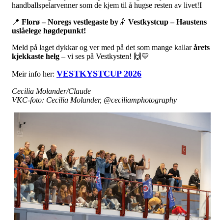
handballspelarvenner som de kjem til å hugse resten av livet!I
📍
Florø – Noregs vestlegaste by
🤾
Vestkystcup – Haustens
uslåelege høgdepunkt!
Meld på laget dykkar og ver med på det som mange kallar
årets
kjekkaste helg
– vi ses på Vestkysten! 🙌💛
VESTKYSTCUP 2026
Meir info her:
Cecilia Molander/Claude
VKC-foto: Cecilia Molander, @ceciliamphotography