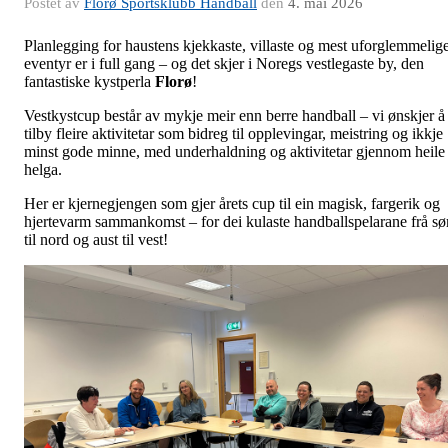
Postet av
Florø Sportsklubb Handball
den
4. mai 2026
Planlegging for haustens kjekkaste, villaste og mest uforglemmelig
eventyr er i full gang – og det skjer i Noregs vestlegaste by, den
fantastiske kystperla
Florø
!
Vestkystcup består av mykje meir enn berre handball – vi ønskjer å
tilby fleire aktivitetar som bidreg til opplevingar, meistring og ikkje
minst gode minne, med underhaldning og aktivitetar gjennom heile
helga.
Her er kjernegjengen som gjer årets cup til ein magisk, fargerik og
hjertevarm sammankomst – for dei kulaste handballspelarane frå sø
til nord og aust til vest!