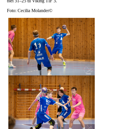
blei 31–25 til Viking TIF 3.
Foto: Cecilia Molander©