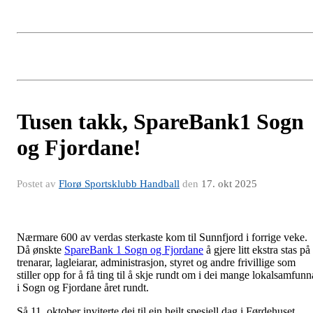
Tusen takk, SpareBank1 Sogn
og Fjordane!
Postet av
Florø Sportsklubb Handball
den
17. okt 2025
Nærmare 600 av verdas sterkaste kom til Sunnfjord i forrige veke.
Då ønskte
SpareBank 1 Sogn og Fjordane
å gjere litt ekstra stas på
trenarar, lagleiarar, administrasjon, styret og andre frivillige som
stiller opp for å få ting til å skje rundt om i dei mange lokalsamfunn
i Sogn og Fjordane året rundt.
Så 11. oktober inviterte dei til ein heilt spesiell dag i Førdehuset,