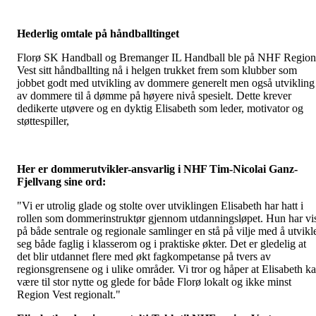
Hederlig omtale på håndballtinget
Florø SK Handball og Bremanger IL Handball ble på NHF Region
Vest sitt håndballting nå i helgen trukket frem som klubber som
jobbet godt med utvikling av dommere generelt men også utvikling
av dommere til å dømme på høyere nivå spesielt. Dette krever
dedikerte utøvere og en dyktig Elisabeth som leder, motivator og
støttespiller,
Her er dommerutvikler-ansvarlig i NHF Tim-Nicolai Ganz-
Fjellvang sine ord:
"Vi er utrolig glade og stolte over utviklingen Elisabeth har hatt i
rollen som dommerinstruktør gjennom utdanningsløpet. Hun har vi
på både sentrale og regionale samlinger en stå på vilje med å utvikl
seg både faglig i klasserom og i praktiske økter. Det er gledelig at
det blir utdannet flere med økt fagkompetanse på tvers av
regionsgrensene og i ulike områder. Vi tror og håper at Elisabeth k
være til stor nytte og glede for både Florø lokalt og ikke minst
Region Vest regionalt."