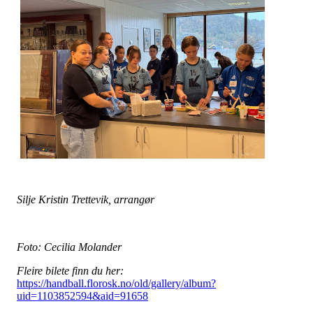
Silje Kristin Trettevik, arrangør
Foto: Cecilia Molander
Fleire bilete finn du her:
https://handball.florosk.no/old/gallery/album?
uid=1103852594&aid=91658