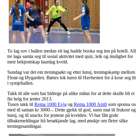
To lag sov i hallen medan eit lag hadde booka seg inn på hotell. All
tre laga samla seg til sosial aktivitet med quiz, leik og mulighet for
meir bekjentskap laurdag kveld.
Sundag var det ein treningsøkt og etter lunsj, treningskamp mellom
Florø og Øygarden. Bønes tok turen til Havhesten for å kose seg lit
i symjehallen.
Takk til alle som har bidrege på ulike måtar for at dette skulle bli ei
fin helg for jenter 2013.
Tusen takk til
Rema 1000 Evja
og
Rema 1000 Amfi
som sponsa os
med til saman kr 3000.-. Dette gjekk til god, sunn mat til frukost og
lunsj, og til snacks for jentene på kvelden. Vi har fått gode
tilbakemeldingar frå besøkjande lag, med ønskje om fleire slike
treningssamlingar.