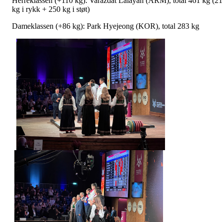
Herreklassen (+110 kg): Varazdat Lalayan (ARM), total 461 kg (2
kg i rykk + 250 kg i støt)
Dameklassen (+86 kg): Park Hyejeong (KOR), total 283 kg