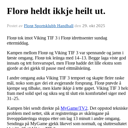
Florø heldt ikkje heilt ut.
Postet av
Florø Sportsklubb Handball
den
29. okt 2025
Florø tok imot Viking TIF 3 i Florø idrettssenter sundag
ettermiddag.
Kampen mellom Florø og Viking TIF 3 var spennande og jamn i
første omgang. Florø tok leiinga med 14–13. Begge laga viste god
innsats og tett forsvarsspel, men Florø hadde det lille ekstra som
gjorde at dei gjekk til pause med eittmålsleiing.
I andre omgang auka Viking TIF 3 tempoet og skapte fleire raske
mål, noko som gav dei eit avgjerande forsprang. Florø prøvde å
kjempe seg tilbake, men klarte ikkje å tette gapet. Viking TIF 3 hel
fram med solid spel og sikra seg til slutt ein komfortabel siger med
31–25.
Kampen blei sendt direkte på
MyGame/TV2
. Det oppstod tekniske
problem med nettet, slik at registreringa av skåringane på
liveoppdateringa stoppa etter om lag 13 minutt i andre omgang.
Sendinga på MyGame gjekk likevel som normalt, og sluttresultatet