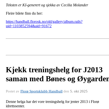
Teksten er KI-generert og sjekka av Cecilia Molander
Fleire bilete finn du her:
https://handball.florosk.no/old/gallery/album.rails?
uid=1103852594&aid=91672
Kjekk treningshelg for J2013
saman med Bønes og Øygarde
Postet av
Florø Sportsklubb Handball
den
5. okt 2025
Denne helga har det vore treningshelg for jenter 2013 i Florø
idrettssenter.