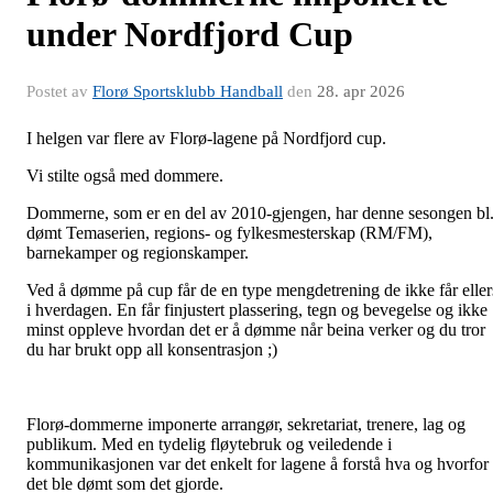
under Nordfjord Cup
Postet av
Florø Sportsklubb Handball
den
28. apr 2026
I helgen var flere av Florø-lagene på Nordfjord cup.
Vi stilte også med dommere.
Dommerne, som er en del av 2010-gjengen, har denne sesongen bl
dømt Temaserien, regions- og fylkesmesterskap (RM/FM),
barnekamper og regionskamper.
Ved å dømme på cup får de en type mengdetrening de ikke får eller
i hverdagen. En får finjustert plassering, tegn og bevegelse og ikke
minst oppleve hvordan det er å dømme når beina verker og du tror
du har brukt opp all konsentrasjon ;)
Florø-dommerne imponerte arrangør, sekretariat, trenere, lag og
publikum. Med en tydelig fløytebruk og veiledende i
kommunikasjonen var det enkelt for lagene å forstå hva og hvorfor
det ble dømt som det gjorde.