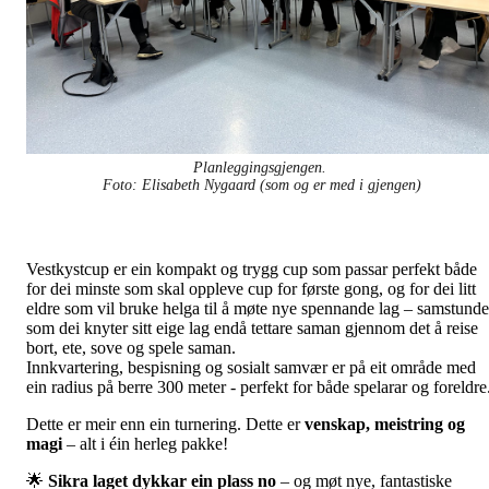
Planleggingsgjengen.
Foto: Elisabeth Nygaard (som og er med i gjengen)
Vestkystcup er ein kompakt og trygg cup som passar perfekt både
for dei minste som skal oppleve cup for første gong, og for dei litt
eldre som vil bruke helga til å møte nye spennande lag – samstunde
som dei knyter sitt eige lag endå tettare saman gjennom det å reise
bort, ete, sove og spele saman.
Innkvartering, bespisning og sosialt samvær er på eit område med
ein radius på berre 300 meter - perfekt for både spelarar og foreldre
Dette er meir enn ein turnering. Dette er
venskap, meistring og
magi
– alt i éin herleg pakke!
🌟
Sikra laget dykkar ein plass no
– og møt nye, fantastiske