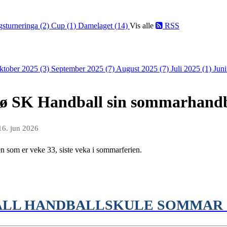
gsturneringa (2)
Cup (1)
Damelaget (14)
Vis alle
RSS
ktober 2025 (3)
September 2025 (7)
August 2025 (7)
Juli 2025 (1)
Jun
rø SK Handball sin sommarhandb
16. jun 2026
 som er veke 33, siste veka i sommarferien.
ALL HANDBALLSKULE SOMMAR 