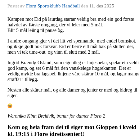
Postet av
Florø Sportsklubb Handball
den
11. des 2025
Kampen mot Eid på laurdag startar veldig bra med ein god første
halvdel av første omgang, der vi leier med 5 mål.
Blir 5 mål leiing til pause òg.
I andre omgang gjer vi det litt vel spennande, med endel bomskot,
og ikkje godt nok forsvar. Eid er berre eitt mål bak på slutten der,
men vi tek time-out, og vinn til slutt med 2 mål.
Ingrid Brændø Osland, som eigentleg er linjespelar, spelar ein veld
god kamp, og set 6 mål frå den vanskelege høgrekanten. Det er
veldig mykje bra lagspel, linjene våre skårar 10 mål, og lagar mang
straffar i tillegg.
Nesten alle skårar mål, og alle damer og jenter er med og bidreg til
siger.
Weronika Kinn Breidvik, trenar for damer Florø 2
Kom og heia fram dei til siger mot Gloppen i kveld
kl. 19:15 i Florø idrettssenter!!