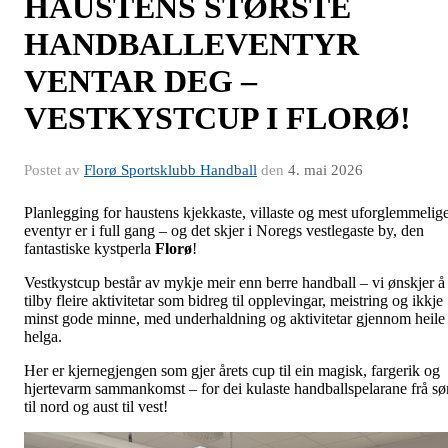
HAUSTENS STØRSTE
HANDBALLEVENTYR
VENTAR DEG –
VESTKYSTCUP I FLORØ!
Postet av
Florø Sportsklubb Handball
den
4. mai 2026
Planlegging for haustens kjekkaste, villaste og mest uforglemmelig
eventyr er i full gang – og det skjer i Noregs vestlegaste by, den
fantastiske kystperla
Florø
!
Vestkystcup består av mykje meir enn berre handball – vi ønskjer å
tilby fleire aktivitetar som bidreg til opplevingar, meistring og ikkje
minst gode minne, med underhaldning og aktivitetar gjennom heile
helga.
Her er kjernegjengen som gjer årets cup til ein magisk, fargerik og
hjertevarm sammankomst – for dei kulaste handballspelarane frå sø
til nord og aust til vest!