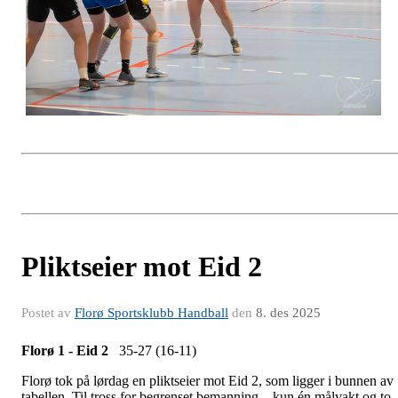
Pliktseier mot Eid 2
Postet av
Florø Sportsklubb Handball
den
8. des 2025
Florø 1 - Eid 2
35-27 (16-11)
Florø tok på lørdag en pliktseier mot Eid 2, som ligger i bunnen av
tabellen. Til tross for begrenset bemanning – kun én målvakt og to