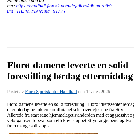
Fleire bilete finn du
her:
https://handball.florosk.no/old/gallery/album.rails?
uid=1103852594&aid=91736
Florø-damene leverte en solid
forestilling lørdag ettermiddag
Postet av
Florø Sportsklubb Handball
den
14. des 2025
Florø-damene leverte en solid forestilling i Florø idrettssenter lørda
ettermiddag og tok en komfortabel seier over gjestene fra Stryn.
Allerede fra start satte hjemmelaget standarden med et aggressivt o
velorganisert forsvar som effektivt stoppet Stryn-angrepene og tva
frem mange spillstopp.