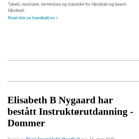
Elisabeth B Nygaard har
bestått Instruktørutdanning -
Dommer
Postet av
Florø Sportsklubb Handball
den
11. mai 2026