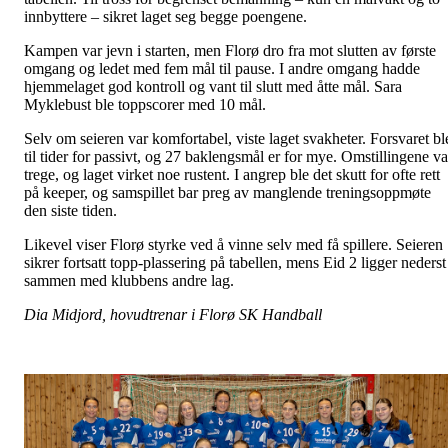
innbyttere – sikret laget seg begge poengene.
Kampen var jevn i starten, men Florø dro fra mot slutten av første
omgang og ledet med fem mål til pause. I andre omgang hadde
hjemmelaget god kontroll og vant til slutt med åtte mål. Sara
Myklebust ble toppscorer med 10 mål.
Selv om seieren var komfortabel, viste laget svakheter. Forsvaret bl
til tider for passivt, og 27 baklengsmål er for mye. Omstillingene va
trege, og laget virket noe rustent. I angrep ble det skutt for ofte rett
på keeper, og samspillet bar preg av manglende treningsoppmøte
den siste tiden.
Likevel viser Florø styrke ved å vinne selv med få spillere. Seieren
sikrer fortsatt topp-plassering på tabellen, mens Eid 2 ligger nederst
sammen med klubbens andre lag.
Dia Midjord, hovudtrenar i Florø SK Handball