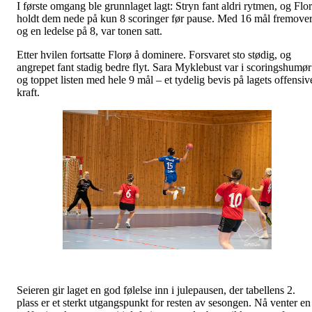
I første omgang ble grunnlaget lagt: Stryn fant aldri rytmen, og Flo
holdt dem nede på kun 8 scoringer før pause. Med 16 mål fremove
og en ledelse på 8, var tonen satt.
Etter hvilen fortsatte Florø å dominere. Forsvaret sto stødig, og
angrepet fant stadig bedre flyt. Sara Myklebust var i scoringshumør
og toppet listen med hele 9 mål – et tydelig bevis på lagets offensiv
kraft.
Seieren gir laget en god følelse inn i julepausen, der tabellens 2.
plass er et sterkt utgangspunkt for resten av sesongen. Nå venter en