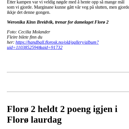
Etter kampen var vi veldig nøgde med å hente opp så mange mål
som vi gjorde. Marginane kunne gått vår veg på slutten, men gjord
ikkje det denne gongen.
Weronika Kinn Breidvik, trenar for damelaget Florø 2
Foto: Cecilia Molander
Fleire bilete finn du
her:
https://handball.florosk.no/old/gallery/album?
uid=1103852594&aid=91732
Florø 2 heldt 2 poeng igjen i
Florø laurdag