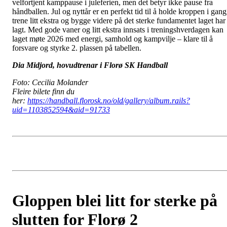
velfortjent kamppause i juleferien, men det betyr ikke pause fra
håndballen. Jul og nyttår er en perfekt tid til å holde kroppen i gang
trene litt ekstra og bygge videre på det sterke fundamentet laget har
lagt. Med gode vaner og litt ekstra innsats i treningshverdagen kan
laget møte 2026 med energi, samhold og kampvilje – klare til å
forsvare og styrke 2. plassen på tabellen.
Dia Midjord, hovudtrenar i Florø SK Handball
Foto: Cecilia Molander
Fleire bilete finn du
her:
https://handball.florosk.no/old/gallery/album.rails?
uid=1103852594&aid=91733
Gloppen blei litt for sterke på
slutten for Florø 2