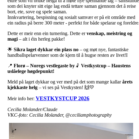
eldre som vil bruke helga til å møte nye spennande lag – samstunde
som dei knyter sitt eige lag endå tettare saman gjennom det å reise
bort, ete, sove og spele saman.
Innkvartering, bespisning og sosialt samvær er på eit område med
ein radius på berre 300 meter - perfekt for både spelarar og foreldre
Dette er meir enn ein turnering. Dette er
venskap, meistring og
magi
– alt i éin herleg pakke!
🌟
Sikra laget dykkar ein plass no
– og møt nye, fantastiske
handballspelarvenner som de kjem til å hugse resten av livet!I
📍
Florø – Noregs vestlegaste by
🤾
Vestkystcup – Haustens
uslåelege høgdepunkt!
Meld på laget dykkar og ver med på det som mange kallar
årets
kjekkaste helg
– vi ses på Vestkysten! 🙌💛
VESTKYSTCUP 2026
Meir info her:
Cecilia Molander/Claude
VKC-foto: Cecilia Molander, @ceciliamphotography