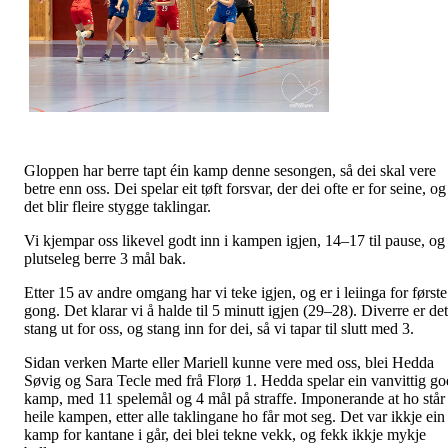
Gloppen har berre tapt éin kamp denne sesongen, så dei skal vere
betre enn oss. Dei spelar eit tøft forsvar, der dei ofte er for seine, og
det blir fleire stygge taklingar.
Vi kjempar oss likevel godt inn i kampen igjen, 14–17 til pause, og
plutseleg berre 3 mål bak.
Etter 15 av andre omgang har vi teke igjen, og er i leiinga for første
gong. Det klarar vi å halde til 5 minutt igjen (29–28). Diverre er det
stang ut for oss, og stang inn for dei, så vi tapar til slutt med 3.
Sidan verken Marte eller Mariell kunne vere med oss, blei Hedda
Søvig og Sara Tecle med frå Florø 1. Hedda spelar ein vanvittig go
kamp, med 11 spelemål og 4 mål på straffe. Imponerande at ho står
heile kampen, etter alle taklingane ho får mot seg. Det var ikkje ein
kamp for kantane i går, dei blei tekne vekk, og fekk ikkje mykje