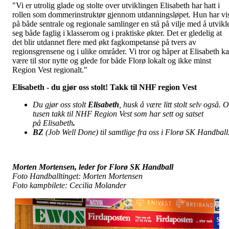
"Vi er utrolig glade og stolte over utviklingen Elisabeth har hatt i
rollen som dommerinstruktør gjennom utdanningsløpet. Hun har vi
på både sentrale og regionale samlinger en stå på vilje med å utvikl
seg både faglig i klasserom og i praktiske økter. Det er gledelig at
det blir utdannet flere med økt fagkompetanse på tvers av
regionsgrensene og i ulike områder. Vi tror og håper at Elisabeth k
være til stor nytte og glede for både Florø lokalt og ikke minst
Region Vest regionalt."
Elisabeth - du gjør oss stolt! Takk til NHF region Vest
Du gjør oss stolt
Elisabeth
, husk å være litt stolt selv også. 
tusen takk til NHF Region Vest som har sett og satset
på
Elisabeth
.
BZ
(Job Well Done) til samtlige fra oss i Florø SK Handball
Morten Mortensen, leder for Florø SK Handball
Foto Handballtinget: Morten Mortensen
Foto kampbilete: Cecilia Molander