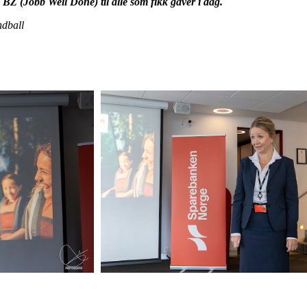
BZ (Jobb Well Done) til alle som fikk gaver i dag.
ndball