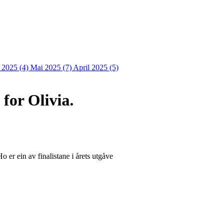
i 2025 (4)
Mai 2025 (7)
April 2025 (5)
for Olivia.
o er ein av finalistane i årets utgåve