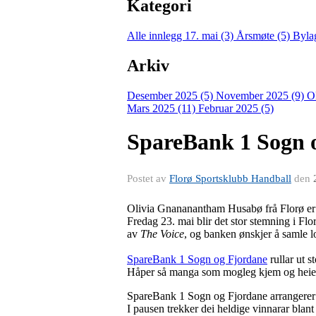
Kategori
Alle innlegg
17. mai (3)
Årsmøte (5)
Byla
Arkiv
Desember 2025 (5)
November 2025 (9)
O
Mars 2025 (11)
Februar 2025 (5)
SpareBank 1 Sogn og
Postet av
Florø Sportsklubb Handball
den
Olivia Gnananantham Husabø frå Florø er i
Fredag 23. mai blir det stor stemning i Flor
av
The Voice
, og banken ønskjer å samle l
SpareBank 1 Sogn og Fjordane
rullar ut s
Håper så manga som mogleg kjem og heier f
SpareBank 1 Sogn og Fjordane arrangerer
I pausen trekker dei heldige vinnarar blan