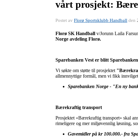
vårt prosjekt: Bære
Postet av
Florø Sportsklubb Handball
den
Florø SK Handball
v/Jorunn Laila Farsun
Norge avdeling Florø.
Sparebanken Vest er blitt Sparebanken
Vi søkte om støtte til prosjektet
"Bærekraf
allmennyttige formål, men vi fikk innvilget 
Sparebanken Norge
-
"En ny bank
Bærekraftig transport
Prosjektet «Bærekraftig transport» skal ans
rimeligere og mer miljøvennlig løsning, so
Gavemidler på kr 100.000.- fra Spa