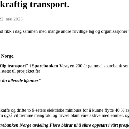
kraftig transport.
22. mai 2025
d fikk i dag sammen med mange andre frivillige lag og organisasjoner t
 Norge.
tig transport"
i
Sparebanken Vest,
en 200 år gammel sparebank som d
støtte til prosjektet fra
 du allerede kjenner"
kaffe og drifte to 9-seters elektriske minibuss for å kunne flytte 40 % av
m også vil fremme mangfold og trivsel blant våre aktive medlemmer, og 
rebanken Norge avdeling Florø bidrar til å sikre oppstart i vårt pros