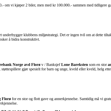
.- om vi kjøper 2 biler, men med kr 100.000.- sammen med tidligere gaver
t underbygger klubbens miljøstrategi. Det er ingen tvil om at dette tilt
ønsker å bidra konstruktivt.
rebank Norge avd Florø
v / Banksjef
Lone Bareksten
som en stor
a
 støttespillere gjør spesielt for barn og unge, kveld eller kveld, helg ett
 Florø
for en stor og flott gave og annerkjennelse. Samtidig må vi gratul
rkjennelse.