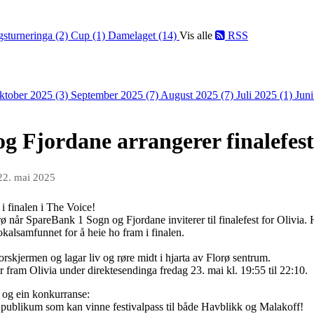
gsturneringa (2)
Cup (1)
Damelaget (14)
Vis alle
RSS
ktober 2025 (3)
September 2025 (7)
August 2025 (7)
Juli 2025 (1)
Jun
 Fjordane arrangerer finalefest 
22. mai 2025
 finalen i The Voice!
ø når SpareBank 1 Sogn og Fjordane inviterer til finalefest for Olivia. H
okalsamfunnet for å heie ho fram i finalen.
torskjermen og lagar liv og røre midt i hjarta av Florø sentrum.
ram Olivia under direktesendinga fredag 23. mai kl. 19:55 til 22:10.
 og ein konkurranse:
t publikum som kan vinne festivalpass til både Havblikk og Malakoff!