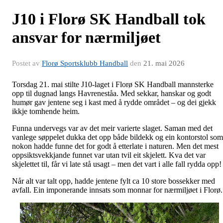
J10 i Florø SK Handball tok
ansvar for nærmiljøet
Postet av
Florø Sportsklubb Handball
den
21. mai 2026
Torsdag 21. mai stilte J10-laget i Florø SK Handball mannsterke
opp til dugnad langs Havreneståa. Med sekkar, hanskar og godt
humør gav jentene seg i kast med å rydde området – og dei gjekk
ikkje tomhende heim.
Funna undervegs var av det meir varierte slaget. Saman med det
vanlege søppelet dukka det opp både bildekk og ein kontorstol som
nokon hadde funne det for godt å etterlate i naturen. Men det mest
oppsiktsvekkjande funnet var utan tvil eit skjelett. Kva det var
skjelettet til, får vi late stå usagt – men det vart i alle fall rydda opp!
Når alt var talt opp, hadde jentene fylt ca 10 store bossekker med
avfall. Ein imponerande innsats som monnar for nærmiljøet i Florø.