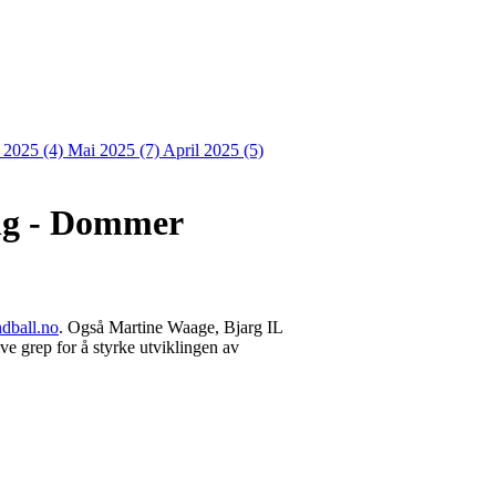
i 2025 (4)
Mai 2025 (7)
April 2025 (5)
ing - Dommer
ndball.no
. Også Martine Waage, Bjarg IL
e grep for å styrke utviklingen av