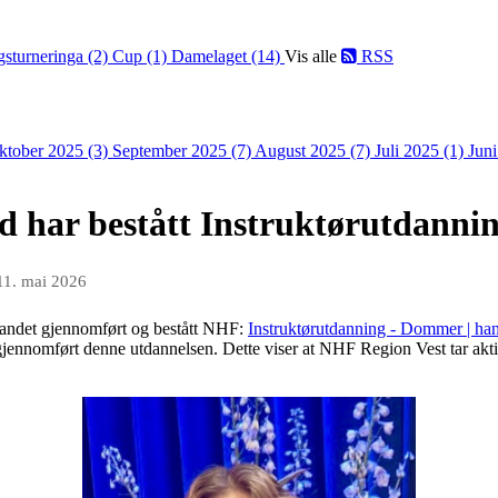
gsturneringa (2)
Cup (1)
Damelaget (14)
Vis alle
RSS
ktober 2025 (3)
September 2025 (7)
August 2025 (7)
Juli 2025 (1)
Jun
d har bestått Instruktørutdann
11. mai 2026
landet gjennomført og bestått NHF:
Instruktørutdanning - Dommer | ha
ennomført denne utdannelsen. Dette viser at NHF Region Vest tar aktiv