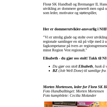
Florø SK Handball og Bremanger IL Handba
utvikling av dommere generelt men også ut
som leder, motivator og støttespiller,
Her er dommerutvikler-ansvarlig i NHF
"Vi er utrolig glade og stolte over utvikl
regionale samlinger en stå på vilje med å ut
fagkompetanse på tvers av regionsgrensene o
minst Region Vest regionalt."
Elisabeth - du gjør oss stolt! Takk til 
Du gjør oss stolt
Elisabeth
, husk å 
BZ
(Job Well Done) til samtlige fra
Morten Mortensen, leder for Florø SK H
Foto Handballtinget: Morten Mortensen
Foto kampbilete: Cecilia Molander