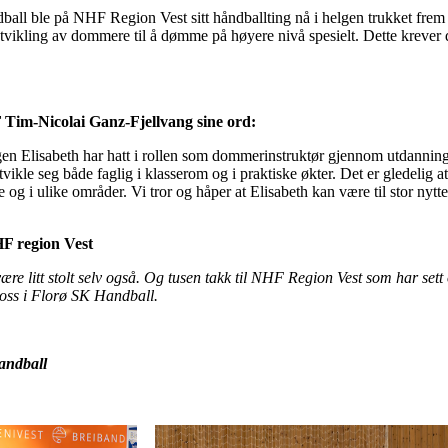
ll ble på NHF Region Vest sitt håndballting nå i helgen trukket fre
vikling av dommere til å dømme på høyere nivå spesielt. Dette krever d
 Tim-Nicolai Ganz-Fjellvang sine ord:
ingen Elisabeth har hatt i rollen som dommerinstruktør gjennom utdanning
vikle seg både faglig i klasserom og i praktiske økter. Det er gledelig at
g i ulike områder. Vi tror og håper at Elisabeth kan være til stor nytte
NHF region Vest
være litt stolt selv også. Og tusen takk til NHF Region Vest som har sett
 oss i Florø SK Handball.
andball