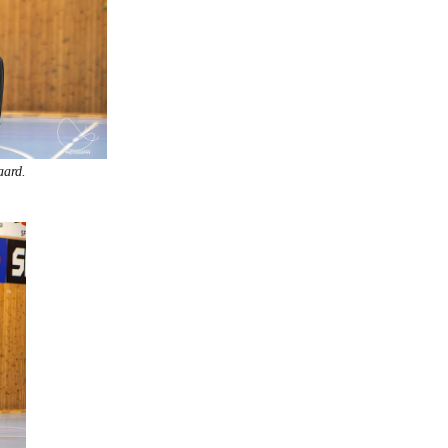
aard.