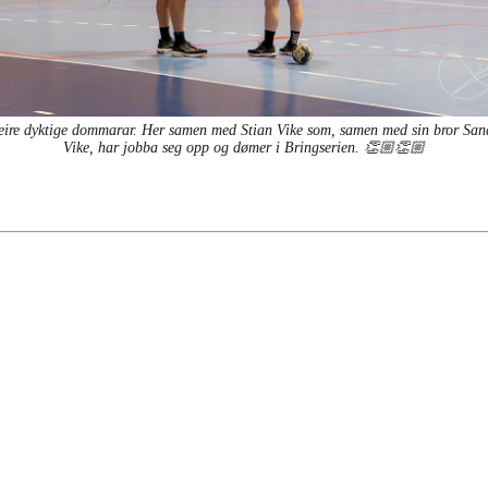
eire dyktige dommarar. Her samen med Stian Vike som, samen med sin bror San
Vike, har jobba seg opp og dømer i Bringserien. 👏🏼👏🏼