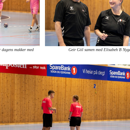
r dagens makker med
Geir Giil samen med Elisabeh B Nyg