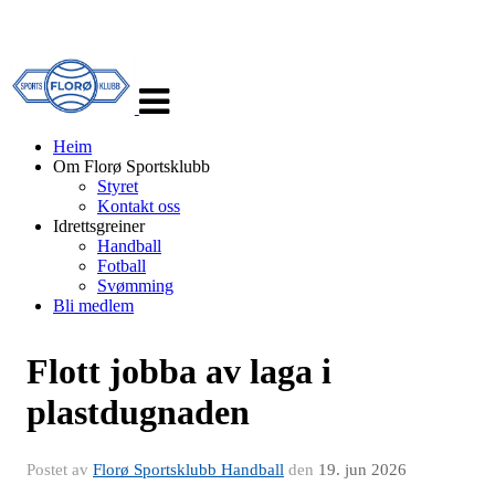
Veksle
navigasjon
Heim
Om Florø Sportsklubb
Styret
Kontakt oss
Idrettsgreiner
Handball
Fotball
Svømming
Bli medlem
Flott jobba av laga i
plastdugnaden
Postet av
Florø Sportsklubb Handball
den
19. jun 2026