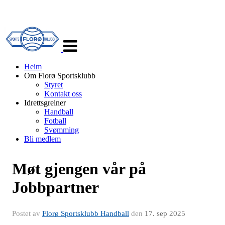
Veksle
navigasjon
Heim
Om Florø Sportsklubb
Styret
Kontakt oss
Idrettsgreiner
Handball
Fotball
Svømming
Bli medlem
Møt gjengen vår på
Jobbpartner
Postet av
Florø Sportsklubb Handball
den
17. sep 2025