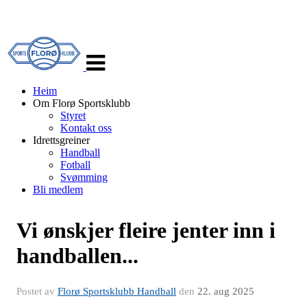
Veksle
navigasjon
Heim
Om Florø Sportsklubb
Styret
Kontakt oss
Idrettsgreiner
Handball
Fotball
Svømming
Bli medlem
Vi ønskjer fleire jenter inn i
handballen...
Postet av
Florø Sportsklubb Handball
den
22. aug 2025