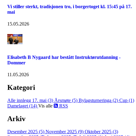
Vi stiller sterkt, tradisjonen tro, i borgertoget kl. 15:45 på 17.
mai
15.05.2026
Elisabeth B Nygaard har bestått Instruktørutdanning -
Dommer
11.05.2026
Kategori
Alle innlegg
17. mai (3)
Årsmøte (5)
Bylagsturneringa (2)
Cup (1)
Damelaget (14)
Vis alle
RSS
Arkiv
Desember 2025 (5)
November 2025 (9)
Oktober 2025 (3)