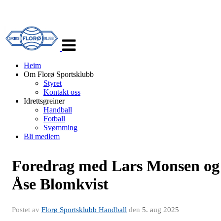
Veksle
navigasjon
Heim
Om Florø Sportsklubb
Styret
Kontakt oss
Idrettsgreiner
Handball
Fotball
Svømming
Bli medlem
Foredrag med Lars Monsen og
Åse Blomkvist
Postet av
Florø Sportsklubb Handball
den
5. aug 2025