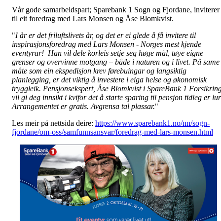
Vår gode samarbeidspart; Sparebank 1 Sogn og Fjordane, inviterer
til eit foredrag med Lars Monsen og Åse Blomkvist.
"
I år er det friluftslivets år, og det er ei glede å få invitere til
inspirasjonsforedrag med Lars Monsen - Norges mest kjende
eventyrar! Han vil dele korleis setje seg høge mål, tøye eigne
grenser og overvinne motgang – både i naturen og i livet. På same
måte som ein ekspedisjon krev førebuingar og langsiktig
planlegging, er det viktig å investere i eiga helse og økonomisk
tryggleik. Pensjonsekspert, Åse Blomkvist i SpareBank 1 Forsikrin
vil gi deg innsikt i kvifor det å starte sparing til pensjon tidleg er lur
Arrangementet er gratis. Avgrensa tal plassar.
"
Les meir på nettsida deire:
https://www.sparebank1.no/nn/sogn-
fjordane/om-oss/samfunnsansvar/foredrag-med-lars-monsen.html