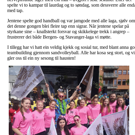
spelte vi to kampar til laurdag og to søndag, som dessverre alle end
med tap.
Jentene spelte god handball og var jamgode med alle laga, sjølv om
det denne gongen blei fleire tap enn sigrar. Når jentene spelar på
styrkane sine – knallsterkt forsvar og skikkelege trekk i angrep –
frustrerer dei både Bergen- og Stavanger-laga vi møtte.
I tillegg har vi hatt ein veldig kjekk og sosial tur, med blant anna g
teambuilding gjennom sandvolleyball. Alle har kosa seg stort, og vi
gler oss til ein ny sesong til hausten!