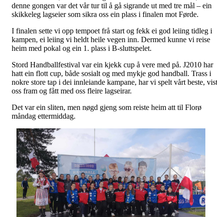
denne gongen var det vår tur til å gå sigrande ut med tre mål – ein
skikkeleg lagseier som sikra oss ein plass i finalen mot Førde.
I finalen sette vi opp tempoet frå start og fekk ei god leiing tidleg i
kampen, ei leiing vi heldt heile vegen inn. Dermed kunne vi reise
heim med pokal og ein 1. plass i B-sluttspelet.
Stord Handballfestival var ein kjekk cup å vere med på. J2010 har
hatt ein flott cup, både sosialt og med mykje god handball. Trass i
nokre store tap i dei innleiande kampane, har vi spelt vårt beste, vis
oss fram og fått med oss fleire lagseirar.
Det var ein sliten, men nøgd gjeng som reiste heim att til Florø
måndag ettermiddag.