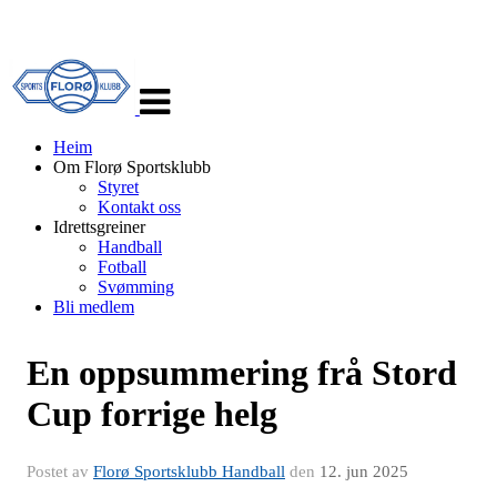
Veksle
navigasjon
Heim
Om Florø Sportsklubb
Styret
Kontakt oss
Idrettsgreiner
Handball
Fotball
Svømming
Bli medlem
En oppsummering frå Stord
Cup forrige helg
Postet av
Florø Sportsklubb Handball
den
12. jun 2025