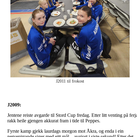
J2011 til frokost
J2009:
Jentene reiste avgarde til Stord Cup fredag. Etter litt venting på ferj
rakk heile gjengen akkurat fram i tide til Peppes.
Fyrste kamp gjekk laurdags morgon mot Åkra, og enda i ein
nervepirrande siger med eitt mål – avgjort i siste sekund! Etter det