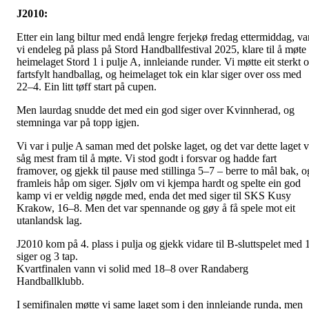
J2010:
Etter ein lang biltur med endå lengre ferjekø fredag ettermiddag, va
vi endeleg på plass på Stord Handballfestival 2025, klare til å møte
heimelaget Stord 1 i pulje A, innleiande runder. Vi møtte eit sterkt 
fartsfylt handballag, og heimelaget tok ein klar siger over oss med
22–4. Ein litt tøff start på cupen.
Men laurdag snudde det med ein god siger over Kvinnherad, og
stemninga var på topp igjen.
Vi var i pulje A saman med det polske laget, og det var dette laget v
såg mest fram til å møte. Vi stod godt i forsvar og hadde fart
framover, og gjekk til pause med stillinga 5–7 – berre to mål bak, o
framleis håp om siger. Sjølv om vi kjempa hardt og spelte ein god
kamp vi er veldig nøgde med, enda det med siger til SKS Kusy
Krakow, 16–8. Men det var spennande og gøy å få spele mot eit
utanlandsk lag.
J2010 kom på 4. plass i pulja og gjekk vidare til B-sluttspelet med 
siger og 3 tap.
Kvartfinalen vann vi solid med 18–8 over Randaberg
Handballklubb.
I semifinalen møtte vi same laget som i den innleiande runda, men