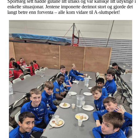
Sportsleg sett hadde gutane litt uflaks og var kanskje litt udyktige i
enkelte situasjonar. Jentene imponerte derimot stort og gjorde det
langt betre enn forventa – alle kom vidare til A-sluttspelet!