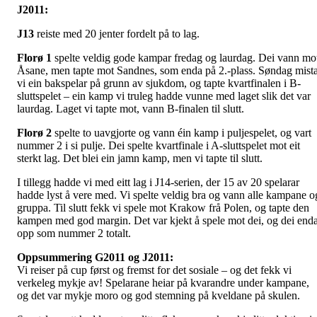
J2011:
J13
reiste med 20 jenter fordelt på to lag.
Florø 1
spelte veldig gode kampar fredag og laurdag. Dei vann mo
Åsane, men tapte mot Sandnes, som enda på 2.-plass. Søndag mist
vi ein bakspelar på grunn av sjukdom, og tapte kvartfinalen i B-
sluttspelet – ein kamp vi truleg hadde vunne med laget slik det var
laurdag. Laget vi tapte mot, vann B-finalen til slutt.
Florø 2
spelte to uavgjorte og vann éin kamp i puljespelet, og vart
nummer 2 i si pulje. Dei spelte kvartfinale i A-sluttspelet mot eit
sterkt lag. Det blei ein jamn kamp, men vi tapte til slutt.
I tillegg hadde vi med eitt lag i J14-serien, der 15 av 20 spelarar
hadde lyst å vere med. Vi spelte veldig bra og vann alle kampane o
gruppa. Til slutt fekk vi spele mot Krakow frå Polen, og tapte den
kampen med god margin. Det var kjekt å spele mot dei, og dei end
opp som nummer 2 totalt.
Oppsummering G2011 og J2011:
Vi reiser på cup først og fremst for det sosiale – og det fekk vi
verkeleg mykje av! Spelarane heiar på kvarandre under kampane,
og det var mykje moro og god stemning på kveldane på skulen.