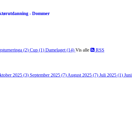
ruktørutdanning - Dommer
gsturneringa (2)
Cup (1)
Damelaget (14)
Vis alle
RSS
ktober 2025 (3)
September 2025 (7)
August 2025 (7)
Juli 2025 (1)
Jun