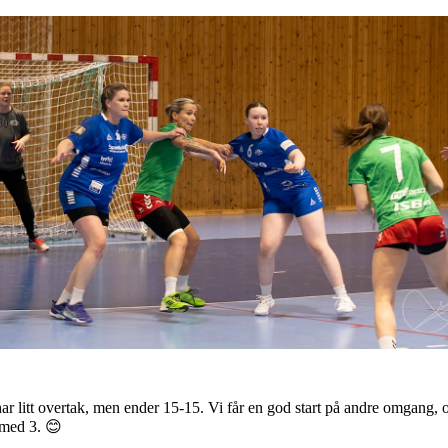
ar litt overtak, men ender 15-15. Vi får en god start på andre omgang, o
 med 3. 😊