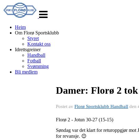
Veksle
navigasjon
Heim
Om Florø Sportsklubb
Styret
Kontakt oss
Idrettsgreiner
Handball
Fotball
Svømming
Bli medlem
Damer: Florø 2 tok
Postet av
Florø Sportsklubb Handball
den
Florø 2 - Jotun 30-27 (15-15)
Søndag var det klart for returoppgjør mot J
for revansje. 😊