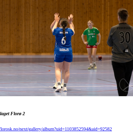
laget Florø 2
l.florosk.no/next/gallery/album?uid=1103852594&aid=92582