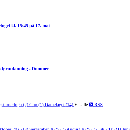
ertoget kl. 15:45 på 17. mai
ruktørutdanning - Dommer
gsturneringa (2)
Cup (1)
Damelaget (14)
Vis alle
RSS
ktober 2025 (3)
September 2025 (7)
August 2025 (7)
Juli 2025 (1)
Jun