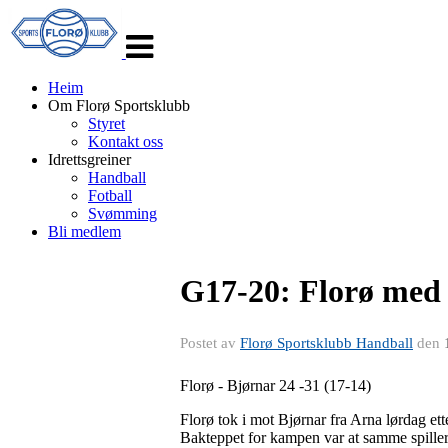
Veksle
navigasjon
Heim
Om Florø Sportsklubb
Styret
Kontakt oss
Idrettsgreiner
Handball
Fotball
Svømming
Bli medlem
G17-20: Florø med 
Postet av
Florø Sportsklubb Handball
den
Florø - Bjørnar 24 -31 (17-14)
Florø tok i mot Bjørnar fra Arna lørdag ett
Bakteppet for kampen var at samme spiller