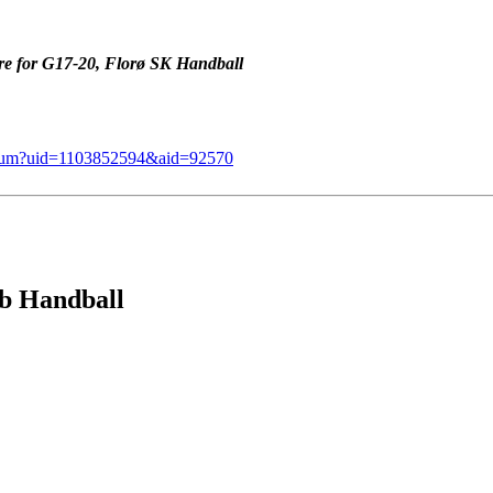
ere for G17-20, Florø SK Handball
y/album?uid=1103852594&aid=92570
bb Handball