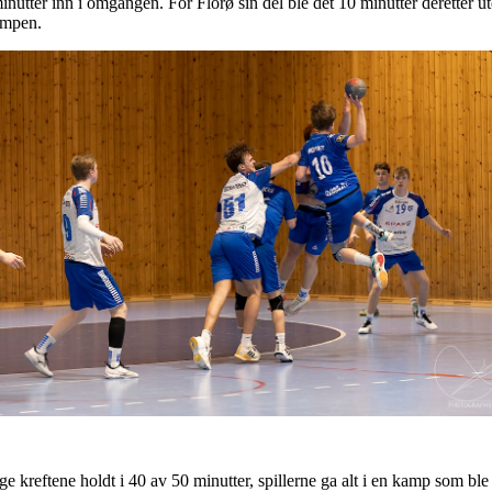
minutter inn i omgangen. For Florø sin del ble det 10 minutter deretter ut
kampen.
ge kreftene holdt i 40 av 50 minutter, spillerne ga alt i en kamp som ble