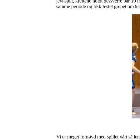
jevnspilt, kreftene holdt dessverre bar 10 
samme periode og fikk festet grepet om 
Vi er meget fornøyd med spillet vårt så len