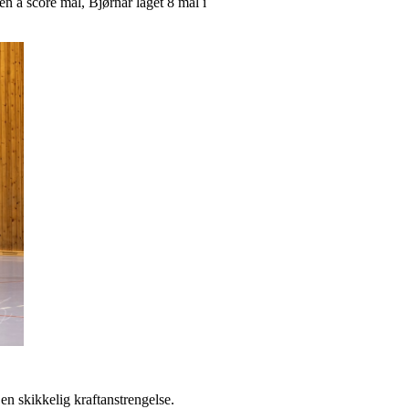
en å score mål, Bjørnar laget 8 mål i
 en skikkelig kraftanstrengelse.