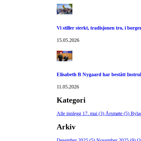
Vi stiller sterkt, tradisjonen tro, i borg
15.05.2026
Elisabeth B Nygaard har bestått Inst
11.05.2026
Kategori
Alle innlegg
17. mai (3)
Årsmøte (5)
Byla
Arkiv
Desember 2025 (5)
November 2025 (9)
O