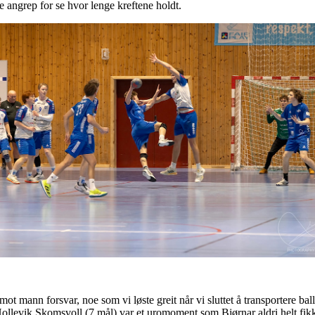
te angrep for se hvor lenge kreftene holdt.
t mann forsvar, noe som vi løste greit når vi sluttet å transportere bal
 Hollevik Skomsvoll (7 mål) var et uromoment som Bjørnar aldri helt fik