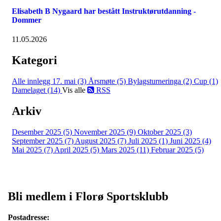
Elisabeth B Nygaard har bestått Instruktørutdanning -
Dommer
11.05.2026
Kategori
Alle innlegg
17. mai (3)
Årsmøte (5)
Bylagsturneringa (2)
Cup (1)
Damelaget (14)
Vis alle
RSS
Arkiv
Desember 2025 (5)
November 2025 (9)
Oktober 2025 (3)
September 2025 (7)
August 2025 (7)
Juli 2025 (1)
Juni 2025 (4)
Mai 2025 (7)
April 2025 (5)
Mars 2025 (11)
Februar 2025 (5)
Bli medlem i Florø Sportsklubb
Postadresse: