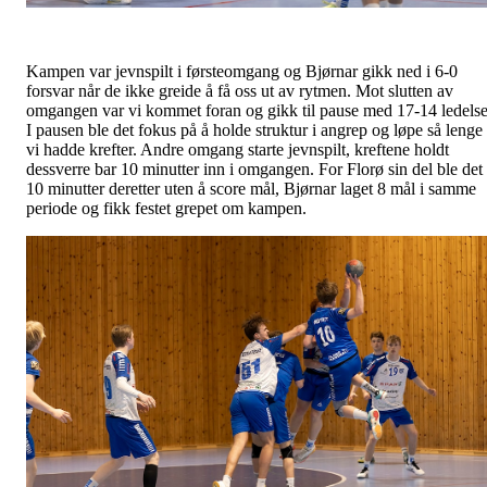
Kampen var jevnspilt i førsteomgang og Bjørnar gikk ned i 6-0
forsvar når de ikke greide å få oss ut av rytmen. Mot slutten av
omgangen var vi kommet foran og gikk til pause med 17-14 ledelse
I pausen ble det fokus på å holde struktur i angrep og løpe så lenge
vi hadde krefter. Andre omgang starte jevnspilt, kreftene holdt
dessverre bar 10 minutter inn i omgangen. For Florø sin del ble det
10 minutter deretter uten å score mål, Bjørnar laget 8 mål i samme
periode og fikk festet grepet om kampen.