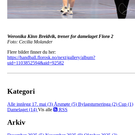
Weronika Kinn Breidvik, trener for damelaget Florø 2
Foto: Cecilia Molander
Flere bilder finner du her:
https://handball.florosk.no/next/gallery/album?
uid=1103852594&aid=92582
Kategori
Alle innlegg
17. mai (3)
Årsmøte (5)
Bylagsturneringa (2)
Cup (1)
Damelaget (14)
Vis alle
RSS
Arkiv