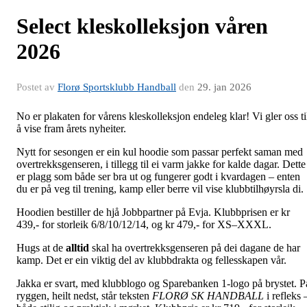
Select kleskolleksjon våren
2026
Postet av
Florø Sportsklubb Handball
den
29. jan 2026
No er plakaten for vårens kleskolleksjon endeleg klar! Vi gler oss ti
å vise fram årets nyheiter.
Nytt for sesongen er ein kul hoodie som passar perfekt saman med
overtrekksgenseren, i tillegg til ei varm jakke for kalde dagar. Dette
er plagg som både ser bra ut og fungerer godt i kvardagen – enten
du er på veg til trening, kamp eller berre vil vise klubbtilhøyrsla di.
Hoodien bestiller de hjå Jobbpartner på Evja. Klubbprisen er kr
439,- for storleik 6/8/10/12/14, og kr 479,- for XS–XXXL.
Hugs at de
alltid
skal ha overtrekksgenseren på dei dagane de har
kamp. Det er ein viktig del av klubbdrakta og fellesskapen vår.
Jakka er svart, med klubblogo og Sparebanken 1-logo på brystet. P
ryggen, heilt nedst, står teksten
FLORØ SK HANDBALL
i refleks 