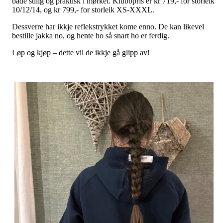
både stilig og praktisk i mørket. Klubbpris er kr 719,- for storleik
10/12/14, og kr 799,- for storleik XS-XXXL.
Dessverre har ikkje reflekstrykket kome enno. De kan likevel
bestille jakka no, og hente ho så snart ho er ferdig.
Løp og kjøp – dette vil de ikkje gå glipp av!