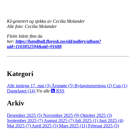
KI-generert og sjekka av Cecilia Molander
Alle foto: Cecilia Molander
Fleire bilete finn du
her:
https://handball.florosk.no/old/gallery/album?
uid=1103852594&aid=91688
Kategori
Alle innlegg
17. mai (3)
Årsmøte (5)
Bylagsturneringa (2)
Cup (1)
Damelaget (14)
Vis alle
RSS
Arkiv
Desember 2025 (5)
November 2025 (9)
Oktober 2025 (3)
September 2025 (7)
August 2025 (7)
Juli 2025 (1)
Juni 2025 (4)
Mai 2025 (7)
April 2025 (5)
Mars 2025 (11)
Februar 2025 (5)