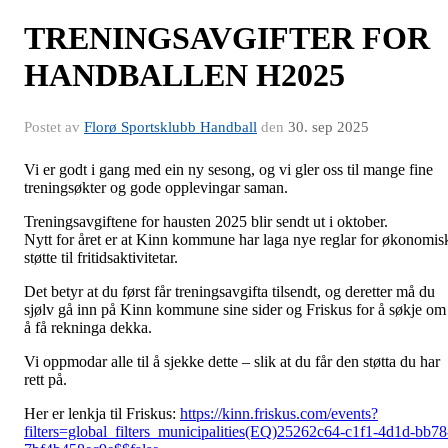
TRENINGSAVGIFTER FOR
HANDBALLEN H2025
Postet av
Florø Sportsklubb Handball
den
30. sep 2025
Vi er godt i gang med ein ny sesong, og vi gler oss til mange fine
treningsøkter og gode opplevingar saman.
Treningsavgiftene for hausten 2025 blir sendt ut i oktober.
Nytt for året er at Kinn kommune har laga nye reglar for økonomis
støtte til fritidsaktivitetar.
Det betyr at du først får treningsavgifta tilsendt, og deretter må du
sjølv gå inn på Kinn kommune sine sider og Friskus for å søkje om
å få rekninga dekka.
Vi oppmodar alle til å sjekke dette – slik at du får den støtta du har
rett på.
Her er lenkja til Friskus:
https://kinn.friskus.com/events?
filters=global_filters_municipalities(EQ)25262c64-c1f1-4d1d-bb78