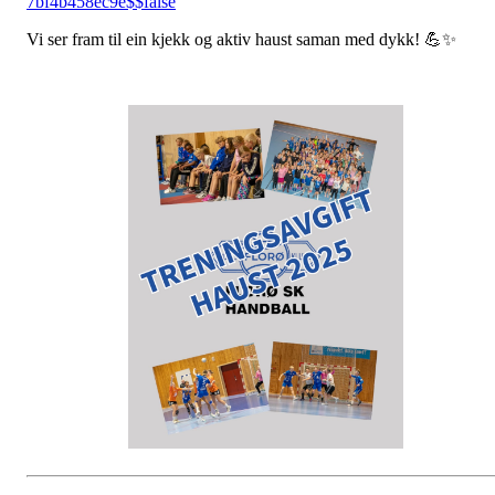
7bf4b458ec9e$$false
Vi ser fram til ein kjekk og aktiv haust saman med dykk! 💪✨