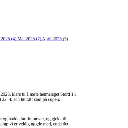
i 2025 (4)
Mai 2025 (7)
April 2025 (5)
2025, klare til å møte heimelaget Stord 1 i
22–4. Ein litt tøff start på cupen.
ar og hadde fart framover, og gjekk til
 kamp vi er veldig nøgde med, enda det