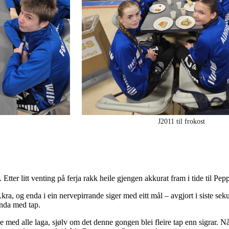
J2011 til frokost
 Etter litt venting på ferja rakk heile gjengen akkurat fram i tide til Pep
, og enda i ein nervepirrande siger med eitt mål – avgjort i siste sekun
enda med tap.
 med alle laga, sjølv om det denne gongen blei fleire tap enn sigrar. Nå