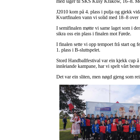
med siger til SKS Kusy Krakow, 16–8. Men
J2010 kom på 4. plass i pulja og gjekk vida
Kvartfinalen vann vi solid med 18–8 ove
I semifinalen møtte vi same laget som i de
sikra oss ein plass i finalen mot Førde.
I finalen sette vi opp tempoet frå start og
1. plass i B-sluttspelet.
Stord Handballfestival var ein kjekk cup å 
innleiande kampane, har vi spelt vårt beste,
Det var ein sliten, men nøgd gjeng som rei