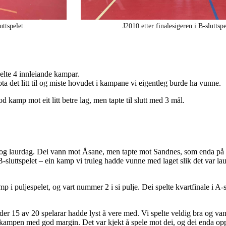
uttspelet.
J2010 etter finalesigeren i B-sluttspe
elte 4 innleiande kampar.
ta det litt til og miste hovudet i kampane vi eigentleg burde ha vunne.
god kamp mot eit litt betre lag, men tapte til slutt med 3 mål.
og laurdag. Dei vann mot Åsane, men tapte mot Sandnes, som enda på 2
B-sluttspelet – ein kamp vi truleg hadde vunne med laget slik det var la
 i puljespelet, og vart nummer 2 i si pulje. Dei spelte kvartfinale i A-slu
n, der 15 av 20 spelarar hadde lyst å vere med. Vi spelte veldig bra og va
 kampen med god margin. Det var kjekt å spele mot dei, og dei enda op