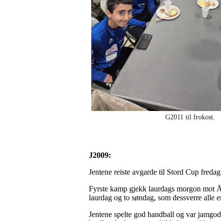
G2011 til frokost.
J2009:
Jentene reiste avgarde til Stord Cup fredag.
Fyrste kamp gjekk laurdags morgon mot Åkra
laurdag og to søndag, som dessverre alle 
Jentene spelte god handball og var jamgode