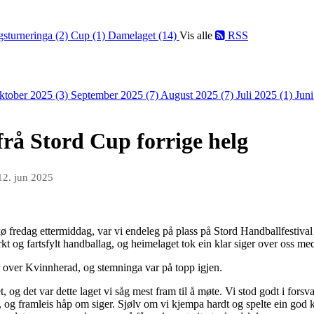
gsturneringa (2)
Cup (1)
Damelaget (14)
Vis alle
RSS
ktober 2025 (3)
September 2025 (7)
August 2025 (7)
Juli 2025 (1)
Jun
å Stord Cup forrige helg
12. jun 2025
kø fredag ettermiddag, var vi endeleg på plass på Stord Handballfestival 
rkt og fartsfylt handballag, og heimelaget tok ein klar siger over oss med 
 over Kvinnherad, og stemninga var på topp igjen.
 og det var dette laget vi såg mest fram til å møte. Vi stod godt i forsv
, og framleis håp om siger. Sjølv om vi kjempa hardt og spelte ein god