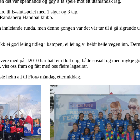
 det var spennande og gøy å få spele mot eit utanlandsk lag.
re til B-sluttspelet med 1 siger og 3 tap.
r Randaberg Handballklubb.
n innleiande runda, men denne gongen var det vår tur til å gå sigrande u
 fekk ei god leiing tidleg i kampen, ei leiing vi heldt heile vegen inn. 
vere med på. J2010 har hatt ein flott cup, både sosialt og med mykje god
 vist oss fram og fått med oss fleire lagseirar.
ste heim att til Florø måndag ettermiddag.