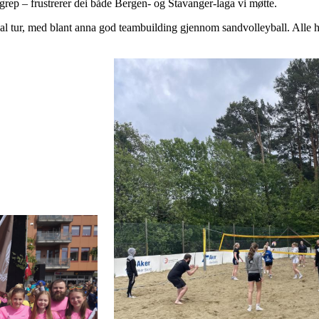
ngrep – frustrerer dei både Bergen- og Stavanger-laga vi møtte.
sial tur, med blant anna god teambuilding gjennom sandvolleyball. Alle har