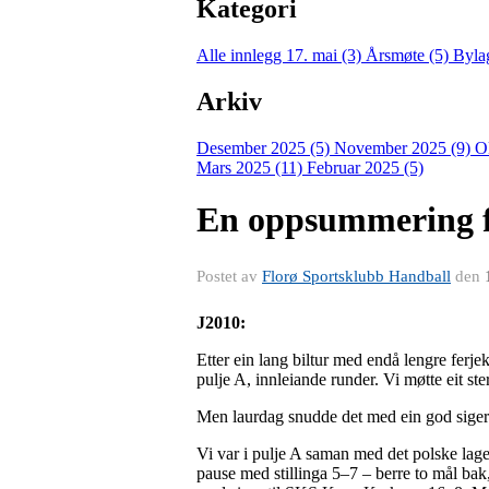
Kategori
Alle innlegg
17. mai (3)
Årsmøte (5)
Byla
Arkiv
Desember 2025 (5)
November 2025 (9)
O
Mars 2025 (11)
Februar 2025 (5)
En oppsummering fr
Postet av
Florø Sportsklubb Handball
den
J2010:
Etter ein lang biltur med endå lengre ferje
pulje A, innleiande runder. Vi møtte eit ste
Men laurdag snudde det med ein god siger
Vi var i pulje A saman med det polske laget,
pause med stillinga 5–7 – berre to mål bak