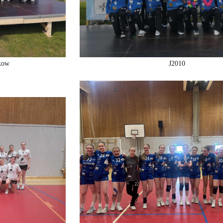
kow
J2010