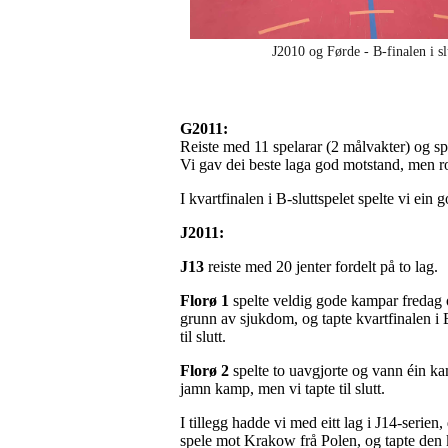
J2010 og Førde - B-finalen i sl
G2011:
Reiste med 11 spelarar (2 målvakter) og sp
Vi gav dei beste laga god motstand, men ro
I kvartfinalen i B-sluttspelet spelte vi ein 
J2011:
J13
reiste med 20 jenter fordelt på to lag.
Florø 1
spelte veldig gode kampar fredag 
grunn av sjukdom, og tapte kvartfinalen i 
til slutt.
Florø 2
spelte to uavgjorte og vann éin kamp
jamn kamp, men vi tapte til slutt.
I tillegg hadde vi med eitt lag i J14-serie
spele mot Krakow frå Polen, og tapte den