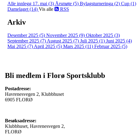
Alle innlegg
17. mai (3)
Årsmøte (5)
Bylagsturneringa (2)
Cup (1)
Damelaget (14)
Vis alle
RSS
Arkiv
Desember 2025 (5)
November 2025 (9)
Oktober 2025 (3)
September 2025 (7)
August 2025 (7)
Juli 2025 (1)
Juni 2025 (4)
Mai 2025 (7)
April 2025 (5)
Mars 2025 (11)
Februar 2025 (5)
Bli medlem i Florø Sportsklubb
Postadresse:
Havrenesvegen 2, Klubbhuset
6905 FLORØ
Besøksadresse:
Klubbhuset, Havrenesvegen 2,
FLORØ