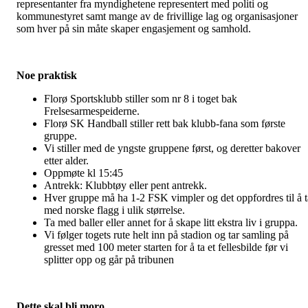
representanter fra myndighetene representert med politi og
kommunestyret samt mange av de frivillige lag og organisasjoner
som hver på sin måte skaper engasjement og samhold.
Noe praktisk
Florø Sportsklubb stiller som nr 8 i toget bak
Frelsesarmespeiderne.
Florø SK Handball stiller rett bak klubb-fana som første
gruppe.
Vi stiller med de yngste gruppene først, og deretter bakover
etter alder.
Oppmøte kl 15:45
Antrekk: Klubbtøy eller pent antrekk.
Hver gruppe må ha 1-2 FSK vimpler og det oppfordres til å t
med norske flagg i ulik størrelse.
Ta med baller eller annet for å skape litt ekstra liv i gruppa.
Vi følger togets rute helt inn på stadion og tar samling på
gresset med 100 meter starten for å ta et fellesbilde før vi
splitter opp og går på tribunen
Dette skal bli moro