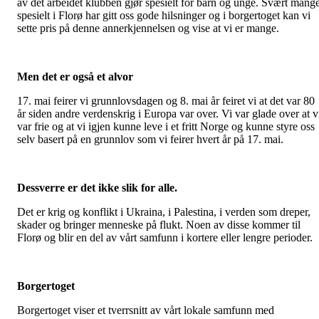
av det arbeidet klubben gjør spesielt for barn og unge. Svært mang
spesielt i Florø har gitt oss gode hilsninger og i borgertoget kan vi
sette pris på denne annerkjennelsen og vise at vi er mange.
Men det er også et alvor
17. mai feirer vi grunnlovsdagen og 8. mai år feiret vi at det var 80
år siden andre verdenskrig i Europa var over. Vi var glade over at v
var frie og at vi igjen kunne leve i et fritt Norge og kunne styre oss
selv basert på en grunnlov som vi feirer hvert år på 17. mai.
Dessverre er det ikke slik for alle.
Det er krig og konflikt i Ukraina, i Palestina, i verden som dreper,
skader og bringer menneske på flukt. Noen av disse kommer til
Florø og blir en del av vårt samfunn i kortere eller lengre perioder.
Borgertoget
Borgertoget viser et tverrsnitt av vårt lokale samfunn med