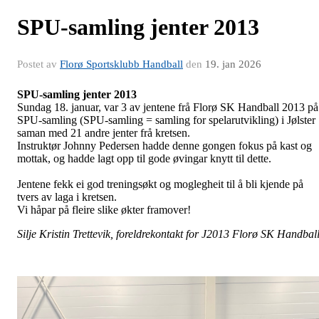
SPU-samling jenter 2013
Postet av
Florø Sportsklubb Handball
den
19. jan 2026
SPU-samling jenter 2013
Sundag 18. januar, var 3 av jentene frå Florø SK Handball 2013 på
SPU-samling (SPU‑samling = samling for spelarutvikling) i Jølster
saman med 21 andre jenter frå kretsen.
Instruktør Johnny Pedersen hadde denne gongen fokus på kast og
mottak, og hadde lagt opp til gode øvingar knytt til dette.
Jentene fekk ei god treningsøkt og moglegheit til å bli kjende på
tvers av laga i kretsen.
Vi håpar på fleire slike økter framover!
Silje Kristin Trettevik, foreldrekontakt for J2013 Florø SK Handbal