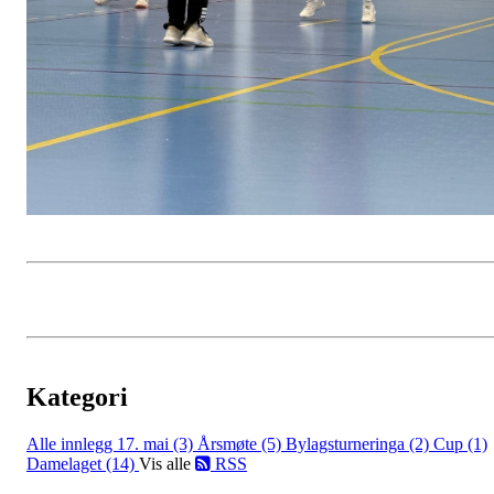
Kategori
Alle innlegg
17. mai (3)
Årsmøte (5)
Bylagsturneringa (2)
Cup (1)
Damelaget (14)
Vis alle
RSS