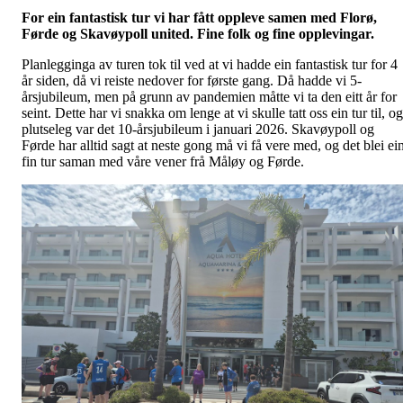
For ein fantastisk tur vi har fått oppleve samen med Florø,
Førde og Skavøypoll united. Fine folk og fine opplevingar.
Planlegginga av turen tok til ved at vi hadde ein fantastisk tur for 4
år siden, då vi reiste nedover for første gang. Då hadde vi 5-
årsjubileum, men på grunn av pandemien måtte vi ta den eitt år for
seint. Dette har vi snakka om lenge at vi skulle tatt oss ein tur til, og
plutseleg var det 10-årsjubileum i januari 2026. Skavøypoll og
Førde har alltid sagt at neste gong må vi få vere med, og det blei ei
fin tur saman med våre vener frå Måløy og Førde.