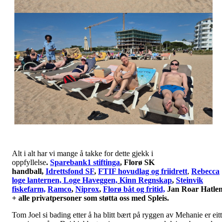
Alt i alt har vi mange å takke for dette gjekk i
oppfyllelse
.
Sparebank1 stiftinga
, Florø SK
handball,
Idrettsfond SF
,
FTIF hovudlag og friidrett
,
Rebecca
loge lanternen, Loge Haveggen,
Kinn Regnskap
,
Steinvik
fiskefarm,
Ramco
,
Niprox
,
Florø båt og fritid,
Jan Roar Hatle
+ alle privatpersoner som støtta oss med Spleis.
Tom Joel si bading etter å ha blitt bært på ryggen av Mehanie er eitt