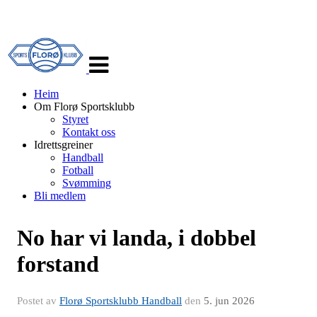
Veksle
navigasjon
Heim
Om Florø Sportsklubb
Styret
Kontakt oss
Idrettsgreiner
Handball
Fotball
Svømming
Bli medlem
No har vi landa, i dobbel
forstand
Postet av
Florø Sportsklubb Handball
den
5. jun 2026