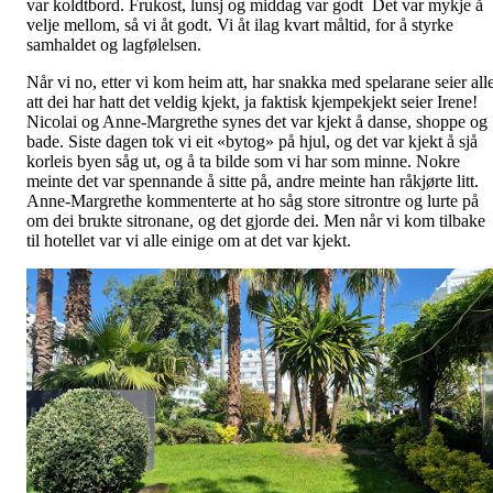
var koldtbord. Frukost, lunsj og middag var godt Det var mykje å
velje mellom, så vi åt godt. Vi åt ilag kvart måltid, for å styrke
samhaldet og lagfølelsen.
Når vi no, etter vi kom heim att, har snakka med spelarane seier all
att dei har hatt det veldig kjekt, ja faktisk kjempekjekt seier Irene!
Nicolai og Anne-Margrethe synes det var kjekt å danse, shoppe og
bade. Siste dagen tok vi eit «bytog» på hjul, og det var kjekt å sjå
korleis byen såg ut, og å ta bilde som vi har som minne. Nokre
meinte det var spennande å sitte på, andre meinte han råkjørte litt.
Anne-Margrethe kommenterte at ho såg store sitrontre og lurte på
om dei brukte sitronane, og det gjorde dei. Men når vi kom tilbake
til hotellet var vi alle einige om at det var kjekt.