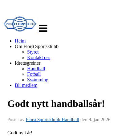
Veksle
navigasjon
Heim
Om Florø Sportsklubb
Styret
Kontakt oss
Idrettsgreiner
Handball
Fotball
Svømming
Bli medlem
Godt nytt handballsår!
Postet av
Florø Sportsklubb Handball
den
9. jan 2026
Godt nytt år!