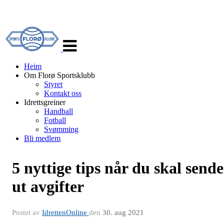
Veksle
navigasjon
Heim
Om Florø Sportsklubb
Styret
Kontakt oss
Idrettsgreiner
Handball
Fotball
Svømming
Bli medlem
5 nyttige tips når du skal sende
ut avgifter
Postet av
IdrettenOnline
den
30. aug 2021