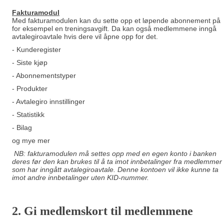
Fakturamodu
l
Med fakturamodulen kan du sette opp et løpende abonnement på
for eksempel en treningsavgift. Da kan også medlemmene inngå
avtalegiroavtale hvis dere vil åpne opp for det.
- Kunderegister
- Siste kjøp
- Abonnementstyper
- Produkter
- Avtalegiro innstillinger
- Statistikk
- Bilag
og mye mer
NB: fakturamodulen må settes opp med en egen konto i banken
deres før den kan brukes til å ta imot innbetalinger fra medlemmer
som har inngått avtalegiroavtale. Denne kontoen vil ikke kunne ta
imot andre innbetalinger uten KID-nummer.
2. Gi m
edlemskort til medlemmene