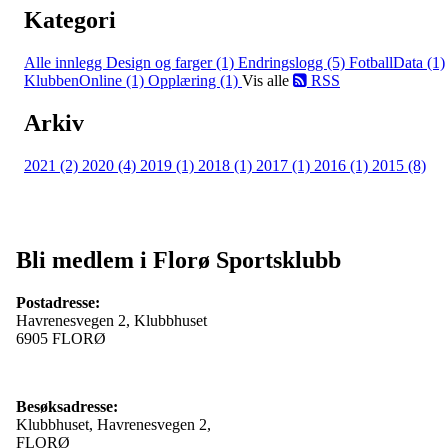
Kategori
Alle innlegg
Design og farger (1)
Endringslogg (5)
FotballData (1)
KlubbenOnline (1)
Opplæring (1)
Vis alle
RSS
Arkiv
2021 (2)
2020 (4)
2019 (1)
2018 (1)
2017 (1)
2016 (1)
2015 (8)
Bli medlem i Florø Sportsklubb
Postadresse:
Havrenesvegen 2, Klubbhuset
6905 FLORØ
Besøksadresse:
Klubbhuset, Havrenesvegen 2,
FLORØ