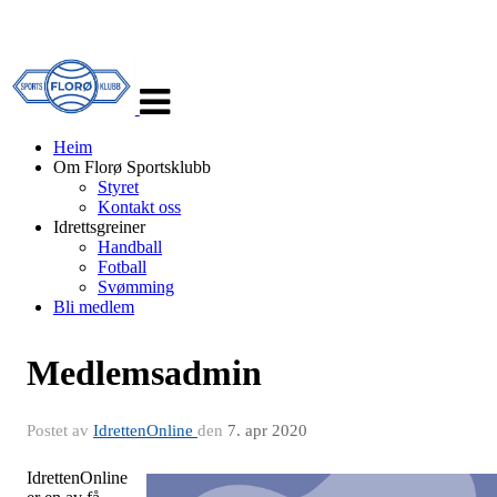
Veksle
navigasjon
Heim
Om Florø Sportsklubb
Styret
Kontakt oss
Idrettsgreiner
Handball
Fotball
Svømming
Bli medlem
Medlemsadmin
Postet av
IdrettenOnline
den
7. apr 2020
IdrettenOnline