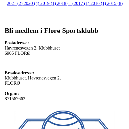
2021 (2)
2020 (4)
2019 (1)
2018 (1)
2017 (1)
2016 (1)
2015 (8)
Bli medlem i Florø Sportsklubb
Postadresse:
Havrenesvegen 2, Klubbhuset
6905 FLORØ
Besøksadresse:
Klubbhuset, Havrenesvegen 2,
FLORØ
Org.nr:
871567662