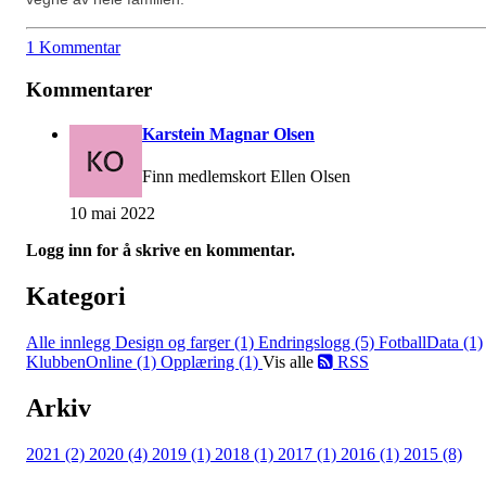
1 Kommentar
Kommentarer
Karstein Magnar Olsen
Finn medlemskort Ellen Olsen
10 mai 2022
Logg inn for å skrive en kommentar.
Kategori
Alle innlegg
Design og farger (1)
Endringslogg (5)
FotballData (1)
KlubbenOnline (1)
Opplæring (1)
Vis alle
RSS
Arkiv
2021 (2)
2020 (4)
2019 (1)
2018 (1)
2017 (1)
2016 (1)
2015 (8)