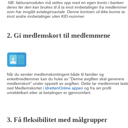
NB: fakturamodulen må settes opp med en egen konto i banken
deres før den kan brukes til å ta imot innbetalinger fra medlemmer
som har inngått avtalegiroavtale. Denne kontoen vil ikke kunne ta
imot andre innbetalinger uten KID-nummer.
2. Gi m
edlemskort til medlemmene
Når du sender medlemskontingent både til familier og
enkeltmedlemmer kan du huke av "Denne avgiften skal generere
medlemskort" under oppsett av avgiften. Dette lar medlemmet last
ned Medlemskortet i
IdrettenOnline appen
og fra sin profil
umiddelbart etter at betalingen er gjennomført.
3. Få fleksibilitet med målgrupper