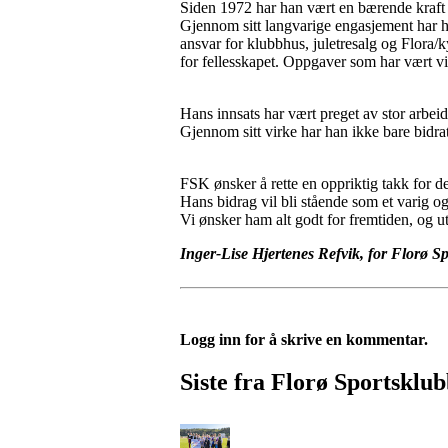
Siden 1972 har han vært en bærende kraft i k
Gjennom sitt langvarige engasjement har h
ansvar for klubbhus, juletresalg og Flora/k
for fellesskapet. Oppgaver som har vært vi
Hans innsats har vært preget av stor arbeids
Gjennom sitt virke har han ikke bare bidrat
FSK ønsker å rette en oppriktig takk for d
Hans bidrag vil bli stående som et varig og 
Vi ønsker ham alt godt for fremtiden, og u
Inger-Lise Hjertenes Refvik, for Florø S
Logg inn for å skrive en kommentar.
Siste fra Florø Sportsklu