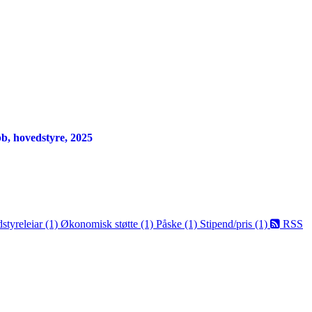
bb, hovedstyre, 2025
styreleiar (1)
Økonomisk støtte (1)
Påske (1)
Stipend/pris (1)
RSS