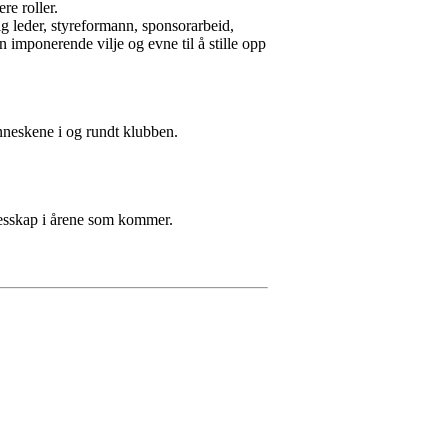
re roller.
g leder, styreformann, sponsorarbeid,
 imponerende vilje og evne til å stille opp
enneskene i og rundt klubben.
llesskap i årene som kommer.