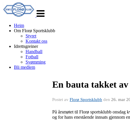
Veksle
navigasjon
Heim
Om Florø Sportsklubb
Styret
Kontakt oss
Idrettsgreiner
Handball
Fotball
Svømming
Bli medlem
En bauta takket av 
Postet av
Florø Sportsklubb
den
26. mar 2
På årsmøtet til Florø sportsklubb onsdag 
og for hans enestående innsats gjennom en