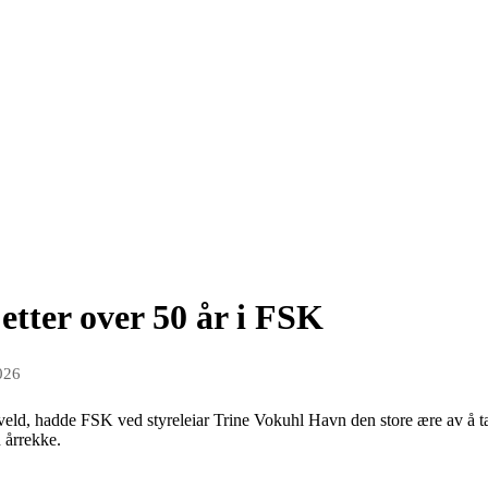
etter over 50 år i FSK
026
kveld, hadde FSK ved styreleiar Trine Vokuhl Havn den store ære av å t
 årrekke.