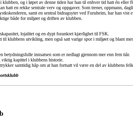
lubben, og i løpet av denne tiden har han til enhver tid hatt én eller fle
an hatt en rekke sentrale verv og oppgaver. Som trener, oppmann, dagli
ystkskenderen, samt en sentral bidragsyter ved Furuheim, har han vist en
ktige både for miljøet og driften av klubben.
kapasitet, lojalitet og en dypt forankret kjærlighet til FSK.
t til klubbens utvikling, men også satt varige spor i miljøet og blant m
en betydningsfulle innsatsen som er nedlagt gjennom mer enn fem tiår.
viktig kapittel i klubbens historie.
ttrykker samtidig håp om at han fortsatt vil være en del av klubbens fe
portsklubb
bb