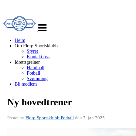
Veksle
navigasjon
Heim
Om Florø Sportsklubb
Styret
Kontakt oss
Idrettsgreiner
Handball
Fotball
Svømming
Bli medlem
Ny hovedtrener
Postet av
Florø Sportsklubb Fotball
den
7. jan 2025