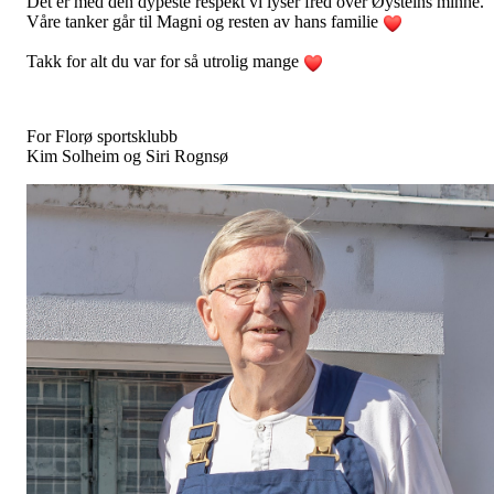
Det er med den dypeste respekt vi lyser fred over Øysteins minne.
Våre tanker går til Magni og resten av hans familie
Takk for alt du var for så utrolig mange
For Florø sportsklubb
Kim Solheim og Siri Rognsø