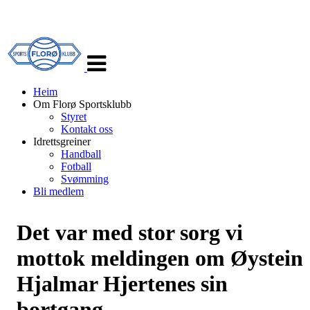
Veksle
navigasjon
Heim
Om Florø Sportsklubb
Styret
Kontakt oss
Idrettsgreiner
Handball
Fotball
Svømming
Bli medlem
Det var med stor sorg vi
mottok meldingen om Øystein
Hjalmar Hjertenes sin
bortgang.