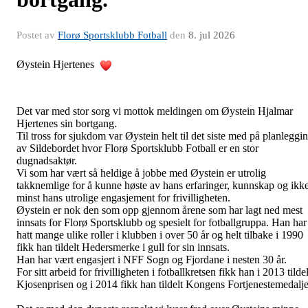
Postet av
Florø Sportsklubb Fotball
den
8. jul 2026
Øystein Hjertenes
Det var med stor sorg vi mottok meldingen om Øystein Hjalmar
Hjertenes sin bortgang.
Til tross for sjukdom var Øystein helt til det siste med på planleggi
av Sildebordet hvor Florø Sportsklubb Fotball er en stor
dugnadsaktør.
Vi som har vært så heldige å jobbe med Øystein er utrolig
takknemlige for å kunne høste av hans erfaringer, kunnskap og ikk
minst hans utrolige engasjement for frivilligheten.
Øystein er nok den som opp gjennom årene som har lagt ned mest
innsats for Florø Sportsklubb og spesielt for fotballgruppa. Han har
hatt mange ulike roller i klubben i over 50 år og helt tilbake i 1990
fikk han tildelt Hedersmerke i gull for sin innsats.
Han har vært engasjert i NFF Sogn og Fjordane i nesten 30 år.
For sitt arbeid for frivilligheten i fotballkretsen fikk han i 2013 tildel
Kjosenprisen og i 2014 fikk han tildelt Kongens Fortjenestemedalje