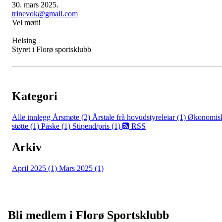
30. mars 2025.
trinevok@gmail.com
Vel møtt!
Helsing
Styret i Florø sportsklubb
Kategori
Alle innlegg
Årsmøte (2)
Årstale frå hovudstyreleiar (1)
Økonomis
støtte (1)
Påske (1)
Stipend/pris (1)
RSS
Arkiv
April 2025 (1)
Mars 2025 (1)
Bli medlem i Florø Sportsklubb