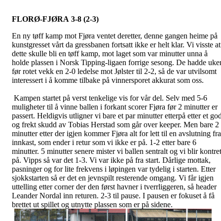
FLORØ-FJØRA 3-8 (2-3)
En ny tøff kamp mot Fjøra ventet deretter, denne gangen heime på
kunstgresset vårt da gressbanen fortsatt ikke er helt klar. Vi visste at
dette skulle bli en tøff kamp, mot laget som var minutter unna å
holde plassen i Norsk Tipping-ligaen forrige sesong. De hadde uke
før rotet vekk en 2-0 ledelse mot Jølster til 2-2, så de var utvilsomt
interessert i å komme tilbake på vinnersporet akkurat som oss.
Kampen startet på verst tenkelige vis for vår del. Selv med 5-6
muligheter til å vinne ballen i forkant scorer Fjøra før 2 minutter er
passert. Heldigvis utligner vi bare et par minutter etterpå etter et go
og frekt skudd av Tobias Herstad som går over keeper. Men bare 2
minutter etter der igjen kommer Fjøra alt for lett til en avslutning fra
innkast, som ender i retur som vi ikke er på. 1-2 etter bare 6
minutter. 5 minutter senere mister vi ballen sentralt og vi blir kontre
på. Vipps så var det 1-3. Vi var ikke på fra start. Dårlige mottak,
pasninger og for lite frekvens i løpingen var tydelig i starten. Etter
sjokkstarten så er det en jevnspilt resterende omgang. Vi får igjen
uttelling etter corner der den først havner i tverrliggeren, så header
Leander Nordal inn returen. 2-3 til pause. I pausen er fokuset å få
brettet ut spillet og utnytte plassen som er på sidene.