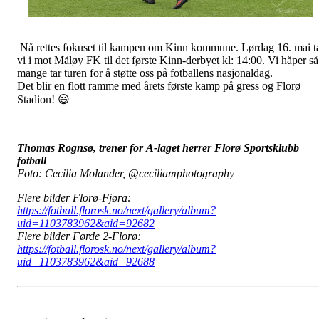
Nå rettes fokuset til kampen om Kinn kommune. Lørdag 16. mai t
vi i mot Måløy FK til det første Kinn-derbyet kl: 14:00. Vi håper så
mange tar turen for å støtte oss på fotballens nasjonaldag.
Det blir en flott ramme med årets første kamp på gress og Florø
Stadion! 😃
Thomas Rognsø, trener for A-laget herrer Florø Sportsklubb
fotball
Foto: Cecilia Molander, @ceciliamphotography
Flere bilder Florø-Fjøra:
https://fotball.florosk.no/next/gallery/album?
uid=1103783962&aid=92682
Flere bilder Førde 2-Florø:
https://fotball.florosk.no/next/gallery/album?
uid=1103783962&aid=92688