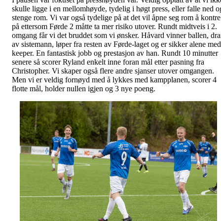
skulle ligge i en mellomhøyde, tydelig i høgt press, eller falle ned o
stenge rom. Vi var også tydelige på at det vil åpne seg rom å kontre
på ettersom Førde 2 måtte ta mer risiko utover. Rundt midtveis i 2.
omgang får vi det bruddet som vi ønsker. Håvard vinner ballen, dra
av sistemann, løper fra resten av Førde-laget og er sikker alene med
keeper. En fantastisk jobb og prestasjon av han. Rundt 10 minutter
senere så scorer Ryland enkelt inne foran mål etter pasning fra
Christopher. Vi skaper også flere andre sjanser utover omgangen.
Men vi er veldig fornøyd med å lykkes med kampplanen, scorer 4
flotte mål, holder nullen igjen og 3 nye poeng.