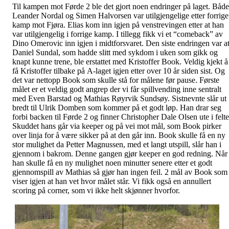
Til kampen mot Førde 2 ble det gjort noen endringer på laget. Både
Leander Nordal og Simen Halvorsen var utilgjengelige etter forrige
kamp mot Fjøra. Elias kom inn igjen på venstrevingen etter at han
var utilgjengelig i forrige kamp. I tillegg fikk vi et “comeback” av
Dino Omerovic inn igjen i midtforsvaret. Den siste endringen var a
Daniel Sundal, som hadde slitt med sykdom i uken som gikk og
knapt kunne trene, ble erstattet med Kristoffer Book. Veldig kjekt å
få Kristoffer tilbake på A-laget igjen etter over 10 år siden sist. Og
det var nettopp Book som skulle stå for målene før pause. Første
målet er et veldig godt angrep der vi får spillvending inne sentralt
med Even Barstad og Mathias Røyrvik Sundsøy. Sistnevnte slår ut
bredt til Ulrik Domben som kommer på et godt løp. Han drar seg
forbi backen til Førde 2 og finner Christopher Dale Olsen ute i felte
Skuddet hans går via keeper og på vei mot mål, som Book pirker
over linja for å være sikker på at den går inn. Book skulle få en ny
stor mulighet da Petter Magnussen, med et langt utspill, slår han i
gjennom i bakrom. Denne gangen gjør keeper en god redning. Når
han skulle få en ny mulighet noen minutter senere etter et godt
gjennomspill av Mathias så gjør han ingen feil. 2 mål av Book som
viser igjen at han vet hvor målet står. Vi fikk også en annullert
scoring på corner, som vi ikke helt skjønner hvorfor.