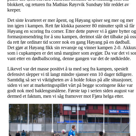
blokkert, og returen fra Mathias Røyrvik Sundsøy blir reddet av
keeper.
Det siste kvarteret er mer åpent, og Høyang spiser seg mer og mer
inn igjen i kampen. Rett før klokka passerer 80 minutter spilt så får
Høyang en scoring fra corner. Etter dette prøver vi å gjøre bytter og
formasjonsendring for å snu kampen, derimot slår det tilbake på oss
da rett før ordinær tid scorer nok en gang Høyang på en dødball.
Det gjør at Høyang fikk sin revansje og vinner kampen 2-0. Akkur
som i cupkampen er det små marginer som avgjør. Da var det vi s
vant etter en dødballscoring, denne gangen var det de rødkledde.
Likevel var det masse positivt å ta med seg fra kampen, spesielt
defensivt slepper vi til langt mindre sjanser enn 10 dager tidligere.
Samtidig så ser vi viktigheten av å holde fokus på alle situasjoner,
siden vi ser at markeringsspillet vårt på begge scoringene ikke var
godt nok med baklengsmålene. Første tap i serien siden august var
dermed et faktum, men vi såg framover mot Fjøra helga etter.