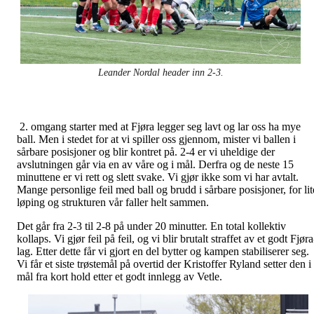
Leander Nordal header inn 2-3.
2. omgang starter med at Fjøra legger seg lavt og lar oss ha mye
ball. Men i stedet for at vi spiller oss gjennom, mister vi ballen i
sårbare posisjoner og blir kontret på. 2-4 er vi uheldige der
avslutningen går via en av våre og i mål. Derfra og de neste 15
minuttene er vi rett og slett svake. Vi gjør ikke som vi har avtalt.
Mange personlige feil med ball og brudd i sårbare posisjoner, for lit
løping og strukturen vår faller helt sammen.
Det går fra 2-3 til 2-8 på under 20 minutter. En total kollektiv
kollaps. Vi gjør feil på feil, og vi blir brutalt straffet av et godt Fjøra
lag. Etter dette får vi gjort en del bytter og kampen stabiliserer seg.
Vi får et siste trøstemål på overtid der Kristoffer Ryland setter den i
mål fra kort hold etter et godt innlegg av Vetle.