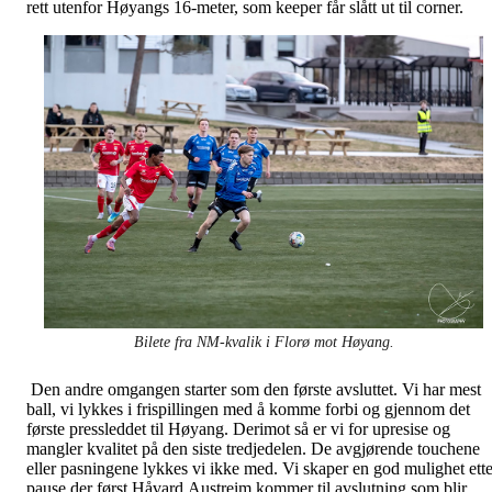
rett utenfor Høyangs 16-meter, som keeper får slått ut til corner.
Bilete fra NM-kvalik i Florø mot Høyang.
Den andre omgangen starter som den første avsluttet. Vi har mest
ball, vi lykkes i frispillingen med å komme forbi og gjennom det
første pressleddet til Høyang. Derimot så er vi for upresise og
mangler kvalitet på den siste tredjedelen. De avgjørende touchene
eller pasningene lykkes vi ikke med. Vi skaper en god mulighet ette
pause der først Håvard Austreim kommer til avslutning som blir