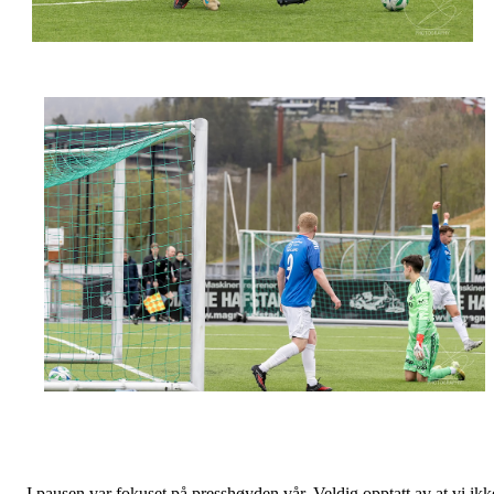
I pausen var fokuset på presshøyden vår. Veldig opptatt av at vi ikk