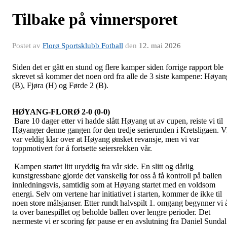
Tilbake på vinnersporet
Postet av
Florø Sportsklubb Fotball
den
12. mai 2026
Siden det er gått en stund og flere kamper siden forrige rapport ble
skrevet så kommer det noen ord fra alle de 3 siste kampene: Høyan
(B), Fjøra (H) og Førde 2 (B).
HØYANG-FLORØ 2-0 (0-0)
Bare 10 dager etter vi hadde slått Høyang ut av cupen, reiste vi til
Høyanger denne gangen for den tredje serierunden i Kretsligaen. V
var veldig klar over at Høyang ønsket revansje, men vi var
toppmotivert for å fortsette seiersrekken vår.
Kampen startet litt uryddig fra vår side. En slitt og dårlig
kunstgressbane gjorde det vanskelig for oss å få kontroll på ballen
innledningsvis, samtidig som at Høyang startet med en voldsom
energi. Selv om vertene har initiativet i starten, kommer de ikke til
noen store målsjanser. Etter rundt halvspilt 1. omgang begynner vi 
ta over banespillet og beholde ballen over lengre perioder. Det
nærmeste vi er scoring før pause er en avslutning fra Daniel Sundal