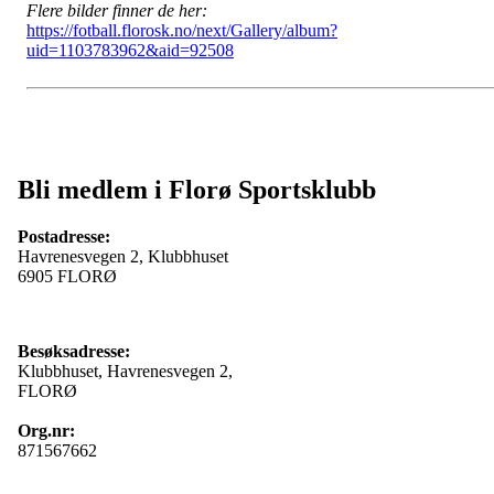
Flere bilder finner de her:
https://fotball.florosk.no/next/Gallery/album?
uid=1103783962&aid=92508
Bli medlem i Florø Sportsklubb
Postadresse:
Havrenesvegen 2, Klubbhuset
6905 FLORØ
Besøksadresse:
Klubbhuset, Havrenesvegen 2,
FLORØ
Org.nr:
871567662