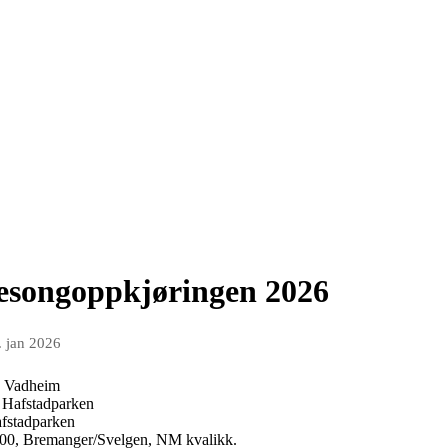
sesongoppkjøringen 2026
. jan 2026
, Vadheim
, Hafstadparken
afstadparken
.00, Bremanger/Svelgen, NM kvalikk.