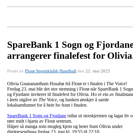
SpareBank 1 Sogn og Fjordan
arrangerer finalefest for Olivia
Postet av
Florø Sportsklubb Handball
den
22. mai 2025
Olivia Gnananantham Husabø frå Florø er i finalen i The Voice!
Fredag 23. mai blir det stor stemning i Florø når SpareBank 1 Sogn
og Fjordane inviterer til finalefest for Olivia. Ho er ein av finalistan
i årets utgåve av
The Voice
, og banken ønskjer å samle
lokalsamfunnet for å heie ho fram i finalen.
SpareBank 1 Sogn og Fjordane
rullar ut storskjermen og lagar liv 
røre midt i hjarta av Florø sentrum.
Håper så manga som mogleg kjem og heier fram Olivia under
direktesendinga fredag 23. mai kl. 19:55 til 22:10.