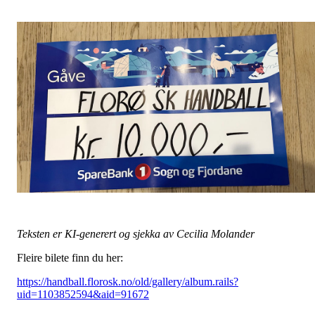
Teksten er KI-generert og sjekka av Cecilia Molander
Fleire bilete finn du her:
https://handball.florosk.no/old/gallery/album.rails?
uid=1103852594&aid=91672