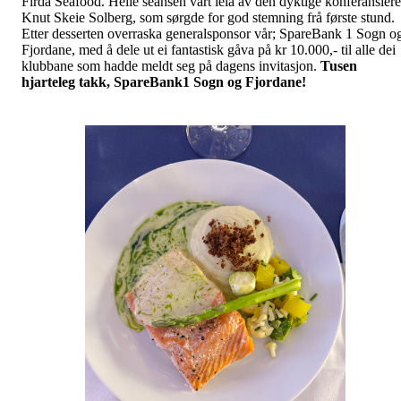
Firda Seafood. Heile seansen vart leia av den dyktige konferansier
Knut Skeie Solberg, som sørgde for god stemning frå første stund.
Etter desserten overraska generalsponsor vår; SpareBank 1 Sogn o
Fjordane, med å dele ut ei fantastisk gåva på kr 10.000,- til alle dei
klubbane som hadde meldt seg på dagens invitasjon.
Tusen
hjarteleg takk, SpareBank1 Sogn og Fjordane!