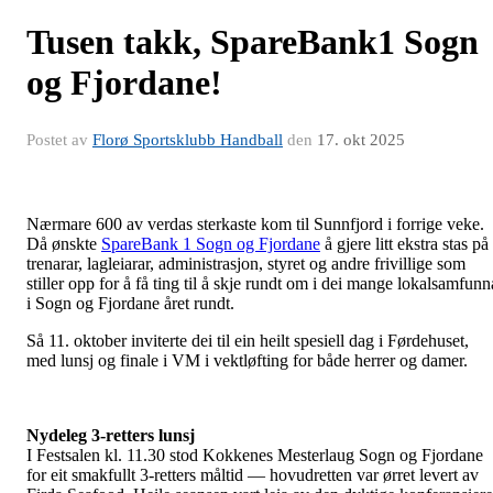
Tusen takk, SpareBank1 Sogn
og Fjordane!
Postet av
Florø Sportsklubb Handball
den
17. okt 2025
Nærmare 600 av verdas sterkaste kom til Sunnfjord i forrige veke.
Då ønskte
SpareBank 1 Sogn og Fjordane
å gjere litt ekstra stas på
trenarar, lagleiarar, administrasjon, styret og andre frivillige som
stiller opp for å få ting til å skje rundt om i dei mange lokalsamfunn
i Sogn og Fjordane året rundt.
Så 11. oktober inviterte dei til ein heilt spesiell dag i Førdehuset,
med lunsj og finale i VM i vektløfting for både herrer og damer.
Nydeleg 3-retters lunsj
I Festsalen kl. 11.30 stod Kokkenes Mesterlaug Sogn og Fjordane
for eit smakfullt 3-retters måltid — hovudretten var ørret levert av