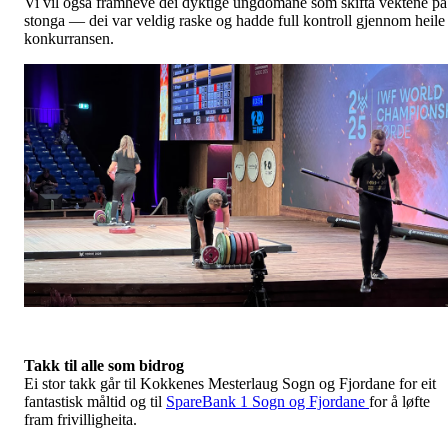
Vi vil også framheve dei dyktige ungdomane som skifta vektene på
stonga — dei var veldig raske og hadde full kontroll gjennom heile
konkurransen.
Takk til alle som bidrog
Ei stor takk går til Kokkenes Mesterlaug Sogn og Fjordane for eit
fantastisk måltid og til
SpareBank 1 Sogn og Fjordane
for å løfte
fram frivilligheita.